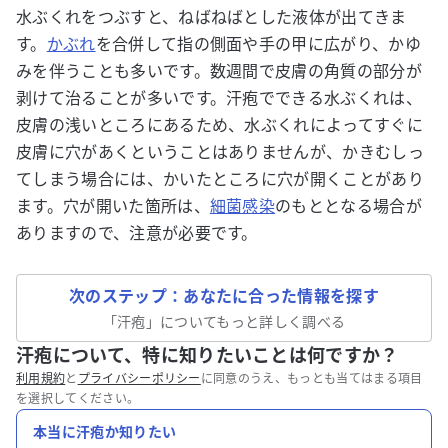
水ぶくれをつぶすと、ねばねばとした液体が出てきま
す。
かぶれ
を合併して指の側面や手の甲に広がり、かゆ
みを伴うことも多いです。数週間で皮膚の角質の部分が
剥けて治ることが多いです。汗疱でできる水ぶくれは、
皮膚の浅いところにあるため、水ぶくれによってすぐに
皮膚に穴があくということはありませんが、かきむしっ
てしまう場合には、かいたところに穴が開くことがあり
ます。穴が開いた箇所は、
細菌感染
のもととなる場合が
ありますので、注意が必要です。
次のステップ：あなたに合った情報を探す
「
汗疱
」についてもっと詳しく調べる
汗疱について、特に知りたいことは何ですか？
利用規約
と
プライバシーポリシー
に同意のうえ、もっとも当てはまる項目
を選択してください。
本当に汗疱か知りたい