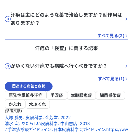
汗疱は主にどのような薬で治療しますか？副作用は
ありますか？
すべて見る(
2
)
汗疱
の「
検査
」に関する記事
かゆくない汗疱でも病院へ行くべきですか？
すべて見る(
1
)
関連する病気と症状
原発性掌蹠多汗症
手湿疹
掌蹠膿疱症
細菌感染症
かぶれ
水ぶくれ
(参考文献)
大塚 藤男. 皮膚科学. 金芳堂. 2022
清水 宏. あたらしい皮膚科学. 中山書店. 2018
.“手湿疹診療ガイドライン”.日本皮膚科学会ガイドライン.https://ww