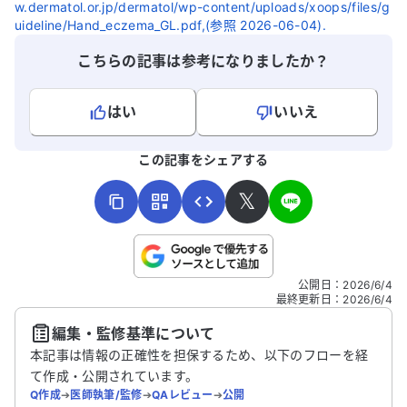
w.dermatol.or.jp/dermatol/wp-content/uploads/xoops/files/g
uideline/Hand_eczema_GL.pdf,(参照 2026-06-04).
こちらの記事は参考になりましたか？
はい
いいえ
よろしければ、ご意見・ご感想をお寄せください。
この記事をシェアする
𝕏
こちらは送信専用のフォームです。氏名やご自身の病気の詳細な
公開日
：
2026/6/4
どの個人情報は入れないでください。
最終更新日
：
2026/6/4
編集・監修基準について
送信する
本記事は情報の正確性を担保するため、以下のフローを経
て作成・公開されています。
Q作成
➔
医師執筆/監修
➔
QAレビュー
➔
公開