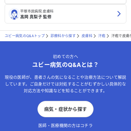
平塚市民病院 皮膚科
髙岡 真梨子 監修
ユビー病気のQ&Aトップ
診療科から探す
皮膚科
汗疱
汗疱で皮膚
初めての方へ
ユビー病気のQ&Aとは？
現役の医師が、患者さんの気になることや治療方法について解説
しています。ご自身だけでは対処することがむずかしい具体的な
対応方法や知識などを知ることができます。
病気・症状から探す
医師・医療機関の方はコチラ