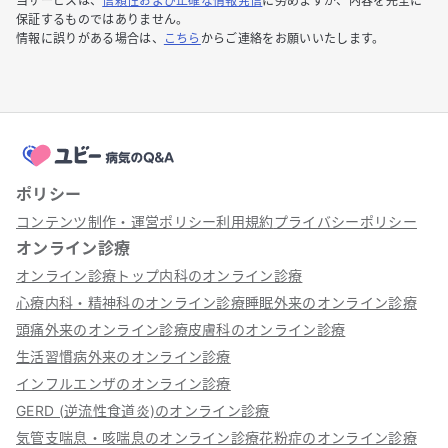
当サービスは、
信頼性および正確な情報発信
に努めますが、内容を完全に
保証するものではありません。
情報に誤りがある場合は、
こちら
からご連絡をお願いいたします。
ポリシー
コンテンツ制作・運営ポリシー
利用規約
プライバシーポリシー
オンライン診療
オンライン診療トップ
内科のオンライン診療
心療内科・精神科のオンライン診療
睡眠外来のオンライン診療
頭痛外来のオンライン診療
皮膚科のオンライン診療
生活習慣病外来のオンライン診療
インフルエンザのオンライン診療
GERD (逆流性食道炎)のオンライン診療
気管支喘息・咳喘息のオンライン診療
花粉症のオンライン診療