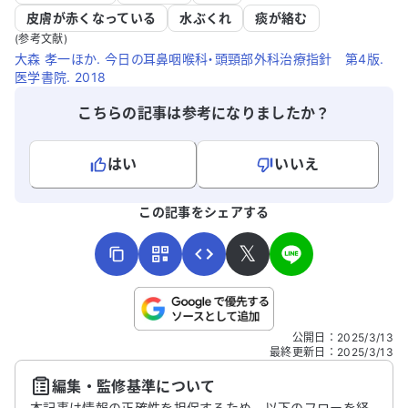
皮膚が赤くなっている
水ぶくれ
痰が絡む
(参考文献)
大森 孝一ほか. 今日の耳鼻咽喉科・頭頸部外科治療指針 第4版.
医学書院. 2018
こちらの記事は参考になりましたか？
はい
いいえ
よろしければ、ご意見・ご感想をお寄せください。
この記事をシェアする
𝕏
こちらは送信専用のフォームです。氏名やご自身の病気の詳細な
公開日
：
2025/3/13
どの個人情報は入れないでください。
最終更新日
：
2025/3/13
編集・監修基準について
送信する
本記事は情報の正確性を担保するため、以下のフローを経