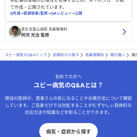
て作成・公開されています。
Q作成
➔
医師執筆/監修
➔
QAレビュー
➔
公開
真生会富山病院 耳鼻咽喉科
阿河 光治 監修
ユビー病気のQ&Aトップ
診療科から探す
耳鼻咽喉科
頬が痛い
頬
初めての方へ
ユビー病気のQ&Aとは？
現役の医師が、患者さんの気になることや治療方法について解説
しています。ご自身だけでは対処することがむずかしい具体的な
対応方法や知識などを知ることができます。
病気・症状から探す