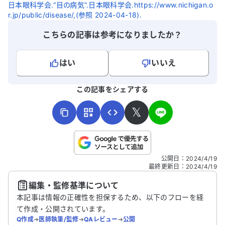
日本眼科学会.“目の病気”.日本眼科学会.https://www.nichigan.o
r.jp/public/disease/,(参照 2024-04-18).
こちらの記事は参考になりましたか？
はい
いいえ
よろしければ、ご意見・ご感想をお寄せください。
この記事をシェアする
𝕏
こちらは送信専用のフォームです。氏名やご自身の病気の詳細な
公開日
：
2024/4/19
どの個人情報は入れないでください。
最終更新日
：
2024/4/19
編集・監修基準について
送信する
本記事は情報の正確性を担保するため、以下のフローを経
て作成・公開されています。
Q作成
➔
医師執筆/監修
➔
QAレビュー
➔
公開