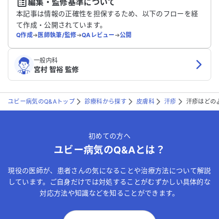
編集・監修基準について
送信する
本記事は情報の正確性を担保するため、以下のフローを経
て作成・公開されています。
Q作成
➔
医師執筆/監修
➔
QAレビュー
➔
公開
一般内科
宮村 智裕 監修
ユビー病気のQ&Aトップ
診療科から探す
皮膚科
汗疹
汗疹はどの
初めての方へ
ユビー病気のQ&Aとは？
現役の医師が、患者さんの気になることや治療方法について解説
しています。ご自身だけでは対処することがむずかしい具体的な
対応方法や知識などを知ることができます。