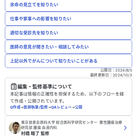
余命の見立てを知りたい
仕事や家事への影響を知りたい
適切な受診先を知りたい
医師の意見が聞きたい・相談してみたい
上記以外でがんについて知りたいことがある
公開日
：
2024/8/5
最終更新日
：
2024/10/3
編集・監修基準について
本記事は情報の正確性を担保するため、以下のフローを経
て作成・公開されています。
Q作成
➔
医師執筆/監修
➔
QAレビュー
➔
公開
‪東京慈恵会医科大学 総合医科学研究センター ‬ 悪性腫瘍治療
研究部‬ 腫瘍 血液内科
村橋 睦了 監修