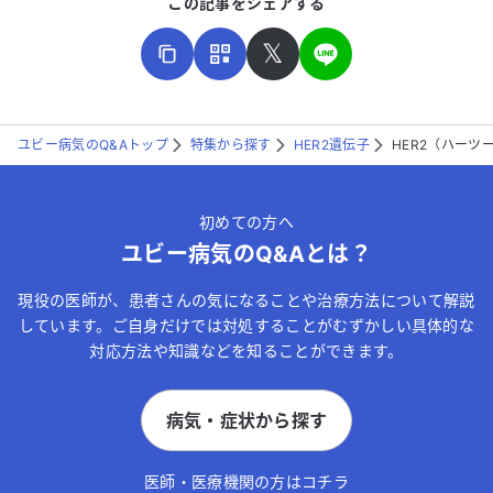
この記事をシェアする
𝕏
ユビー病気のQ&Aトップ
特集から探す
HER2遺伝子
HER2（ハーツ
こちらは送信専用のフォームです。氏名やご自身の病気の詳細な
どの個人情報は入れないでください。
初めての方へ
送信する
ユビー病気のQ&Aとは？
現役の医師が、患者さんの気になることや治療方法について解説
しています。ご自身だけでは対処することがむずかしい具体的な
対応方法や知識などを知ることができます。
病気・症状から探す
医師・医療機関の方はコチラ