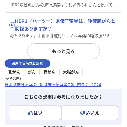
HER2陽性乳がんの進行速度はそれ以外の乳がんと比べて速い場合もありますが、常にそうとは言えません。
HER2（ハーツー）遺伝子変異は、唾液腺がんと
関係ありますか？
関係あります。手術不能進行もしくは再発の唾液腺がんでHER2陽性の患者さんは治療の対象になります。
もっと見る
関連する病気と症状
乳がん
がん
胃がん
大腸がん
(参考文献)
日本臨床腫瘍学会. 新臨床腫瘍学第7版. 南江堂. 2024
こちらの記事は参考になりましたか？
はい
いいえ
よろしければ、ご意見・ご感想をお寄せください。