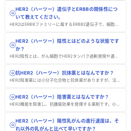
HER2（ハーツー）遺伝子とERBBの関係性につ
いて教えてください。
HER2はERBBファミリーに属するERBB2遺伝子で、細胞増殖に関わる受容体のひとつです。
HER2（ハーツー）陰性とはどのような状態です
か？
HER2陰性とは、がん細胞でHER2タンパク過剰発現や遺伝子増幅が認められない状態です。
抗HER2（ハーツー）抗体薬とはなんですか？
HER2阻害薬には小分子化合物と抗体薬がありますが、注射投与する抗体薬を抗HER2抗体薬といいます。
HER2（ハーツー）阻害薬とはなんですか？
HER2機能を阻害し、抗腫瘍効果を発揮する薬剤です。小分子化合物（内服）と抗体薬（注射）があります。
HER2（ハーツー）陽性乳がんの進行速度は、そ
れ以外の乳がんと比べて早いですか？