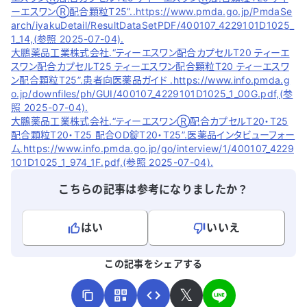
ーエスワンⓇ配合顆粒T25”..https://www.pmda.go.jp/PmdaSe
arch/iyakuDetail/ResultDataSetPDF/400107_4229101D1025_
1_14,(参照 2025-07-04).
大鵬薬品工業株式会社.“ティーエスワン配合カプセルT20 ティーエ
スワン配合カプセルT25 ティーエスワン配合顆粒T20 ティーエスワ
ン配合顆粒T25”.患者向医薬品ガイド .https://www.info.pmda.g
o.jp/downfiles/ph/GUI/400107_4229101D1025_1_00G.pdf,(参
照 2025-07-04).
大鵬薬品工業株式会社.“ティーエスワンⓇ配合カプセルT20・T25
配合顆粒T20・T25 配合OD錠T20・T25”.医薬品インタビューフォー
ム.https://www.info.pmda.go.jp/go/interview/1/400107_4229
101D1025_1_974_1F.pdf,(参照 2025-07-04).
こちらの記事は参考になりましたか？
はい
いいえ
よろしければ、ご意見・ご感想をお寄せください。
この記事をシェアする
𝕏