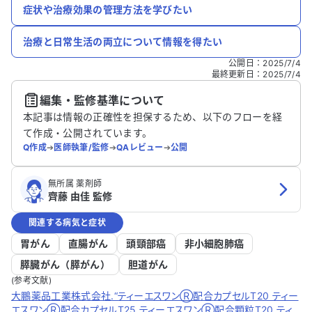
症状や治療効果の管理方法を学びたい
治療と日常生活の両立について情報を得たい
公開日
：
2025/7/4
最終更新日
：
2025/7/4
編集・監修基準について
本記事は情報の正確性を担保するため、以下のフローを経
て作成・公開されています。
Q作成
➔
医師執筆/監修
➔
QAレビュー
➔
公開
無所属 薬剤師
齊藤 由佳 監修
関連する病気と症状
胃がん
直腸がん
頭頸部癌
非小細胞肺癌
膵臓がん（膵がん）
胆道がん
(参考文献)
大鵬薬品工業株式会社.“ティーエスワンⓇ配合カプセルT20 ティー
エスワンⓇ配合カプセルT25 ティーエスワンⓇ配合顆粒T20 ティ