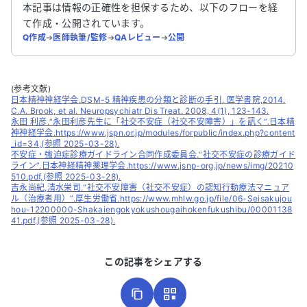
本記事は情報の正確性を担保するため、以下のフローを経
て作成・公開されています。
Q作成
➔
医師執筆/監修
➔
QAレビュー
➔
公開
(参考文献)
日本精神神経学会.DSM-5 精神疾患の分類と診断の手引. 医学書院,2014.
C.A. Brook, et al. Neuropsychiatr Dis Treat. 2008, 4(1), 123-143.
永田 利彦.“永田利彦先生に「社交不安症（社交不安障害）」を訊く”.日本精
神神経学会.https://www.jspn.or.jp/modules/forpublic/index.php?content
_id=34,(参照 2025-03-28).
不安症・強迫症診療ガイドライン合同作成委員会.“社交不安症の診療ガイド
ライン”.日本神経精神薬理学会.https://www.jsnp-org.jp/news/img/20210
510.pdf,(参照 2025-03-28).
吉永尚紀,清水栄司.“社交不安障害（社交不安症）の認知行動療法マニュア
ル（治療者用）”.厚生労働省.https://www.mhlw.go.jp/file/06-Seisakujou
hou-12200000-Shakaiengokyokushougaihokenfukushibu/00001138
41.pdf,(参照 2025-03-28).
この記事をシェアする