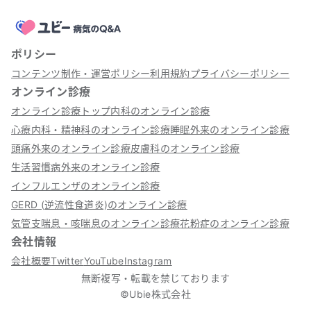
ポリシー
コンテンツ制作・運営ポリシー
利用規約
プライバシーポリシー
オンライン診療
オンライン診療トップ
内科のオンライン診療
心療内科・精神科のオンライン診療
睡眠外来のオンライン診療
頭痛外来のオンライン診療
皮膚科のオンライン診療
生活習慣病外来のオンライン診療
インフルエンザのオンライン診療
GERD (逆流性食道炎)のオンライン診療
気管支喘息・咳喘息のオンライン診療
花粉症のオンライン診療
会社情報
会社概要
Twitter
YouTube
Instagram
無断複写・転載を禁じております
©Ubie株式会社