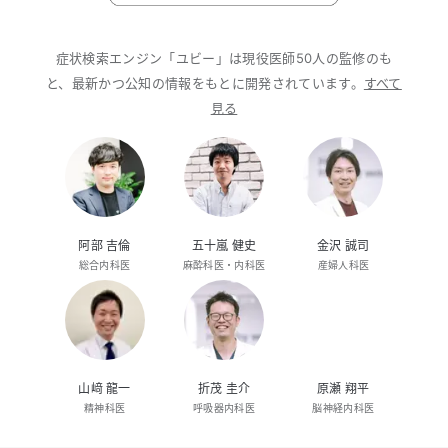
症状検索エンジン「ユビー」は現役医師50人の監修のも
と、最新かつ公知の情報をもとに開発されています。
すべて
見る
阿部 吉倫
五十嵐 健史
金沢 誠司
総合内科医
麻酔科医・内科医
産婦人科医
山﨑 龍一
折茂 圭介
原瀬 翔平
精神科医
呼吸器内科医
脳神経内科医