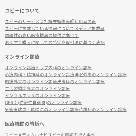
ユビーについて
リンク
ユビーのサービス
会社概要
監修医師
利用者の声
ユビーに掲載している情報について
メディア掲載歴
信頼性の高い医療情報の提供に向けて
おくすり購入に関しての特定商取引法に基づく表記
オンライン診療
オンライン診療トップ
内科のオンライン診療
心療内科・精神科のオンライン診療
睡眠外来のオンライン診療
頭痛外来のオンライン診療
皮膚科のオンライン診療
生活習慣病外来のオンライン診療
インフルエンザのオンライン診療
GERD (逆流性食道炎)のオンライン診療
気管支喘息・咳喘息のオンライン診療
花粉症のオンライン診療
医療機関の皆様へ
ユビーメディカルナビ
ユビーAI問診の導入事例