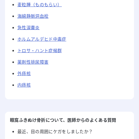
麦粒腫（ものもらい）
海綿静脈洞血栓
急性涙嚢炎
ホルムアルデヒド中毒症
トロサ・ハント症候群
薬剤性排尿障害
外痔核
内痔核
眼窩ふきぬけ骨折
について
、医師からのよくある質問
最近、目の周囲にケガをしましたか？