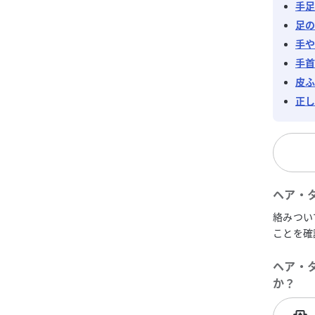
手
足
手
手
皮
正
ヘア・ター
絡みつい
ことを確
ヘア・ター
か？