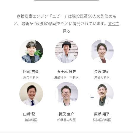
症状検索エンジン「ユビー」は現役医師50人の監修のも
と、最新かつ公知の情報をもとに開発されています。
すべて
見る
阿部 吉倫
五十嵐 健史
金沢 誠司
総合内科医
麻酔科医・内科医
産婦人科医
山﨑 龍一
折茂 圭介
原瀬 翔平
精神科医
呼吸器内科医
脳神経内科医