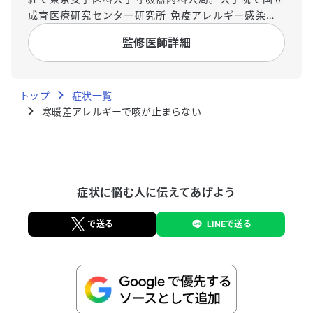
成育医療研究センター研究所 免疫アレルギー感染研
究部に国内留学。博士課程修了後、同研究室で研究員
監修医師詳細
として勤務。専門は呼吸器内科学、特に喘息をはじめ
とするアレルギー学。
トップ
症状一覧
寒暖差アレルギーで咳が止まらない
症状に悩む人に伝えてあげよう
で送る
LINEで送る