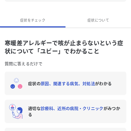
か？
「寒暖差アレルギーで咳が止まらない」に関連する症
症状をチェック
症状について
状はありますか？
寒暖差アレルギーで咳が止まらないという症
状について「ユビー」でわかること
質問に答えるだけで
症状の
原因、関連する病気、対処法
がわかる
適切な
診療科、近所の病院・クリニック
がみつか
る