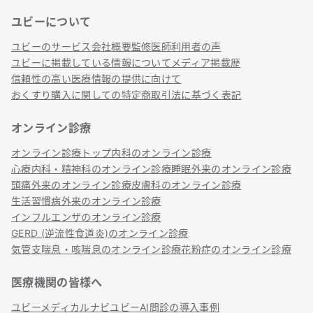
ユビーについて
リンク
ユビーのサービス
会社概要
監修医師
利用者の声
ユビーに掲載している情報について
メディア掲載歴
信頼性の高い医療情報の提供に向けて
おくすり購入に関しての特定商取引法に基づく表記
オンライン診療
オンライン診療トップ
内科のオンライン診療
心療内科・精神科のオンライン診療
睡眠外来のオンライン診療
頭痛外来のオンライン診療
皮膚科のオンライン診療
生活習慣病外来のオンライン診療
インフルエンザのオンライン診療
GERD (逆流性食道炎)のオンライン診療
気管支喘息・咳喘息のオンライン診療
花粉症のオンライン診療
医療機関の皆様へ
ユビーメディカルナビ
ユビーAI問診の導入事例