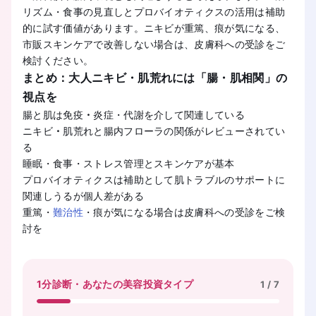
リズム・食事の見直しとプロバイオティクスの活用は補助
的に試す価値があります。ニキビが重篤、痕が気になる、
市販スキンケアで改善しない場合は、皮膚科への受診をご
検討ください。
まとめ：大人ニキビ・肌荒れには「腸・肌相関」の
視点を
腸と肌は免疫
・
炎症・代謝を介して関連している
ニキビ
・
肌荒れと腸内フローラの関係がレビューされてい
る
睡眠・食事・ストレス管理とスキンケアが基本
プロバイオティクスは補助として肌トラブルのサポートに
関連しうるが個人差がある
重篤・
難治性
・痕が気になる場合は皮膚科への受診をご検
討を
1分診断・あなたの美容投資タイプ
1
/
7