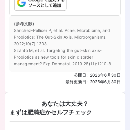
(参考文献)
Sánchez-Pellicer P, et al. Acne, Microbiome, and
Probiotics: The Gut-Skin Axis. Microorganisms.
2022;10(7):1303.
Szántó M, et al. Targeting the gut-skin axis-
Probiotics as new tools for skin disorder
management? Exp Dermatol. 2019;28(11):1210-8.
公開日
:
2026年6月30日
最終更新日
:
2026年6月30日
あなたは大丈夫？
まずは肥満症かセルフチェック