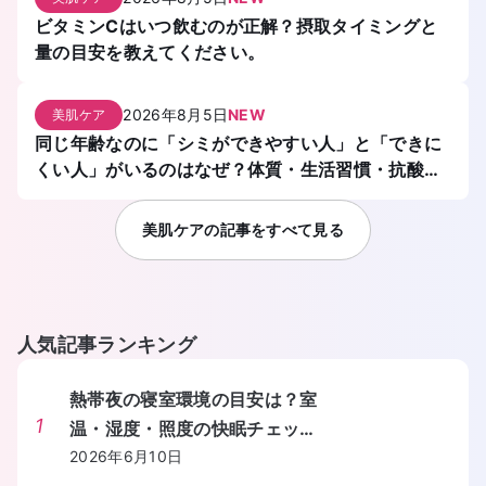
ビタミンCはいつ飲むのが正解？摂取タイミングと
量の目安を教えてください。
2026年8月5日
NEW
美肌ケア
同じ年齢なのに「シミができやすい人」と「できに
くい人」がいるのはなぜ？体質・生活習慣・抗酸化
力の違いを教えてください。
美肌ケア
の記事をすべて見る
人気記事ランキング
熱帯夜の寝室環境の目安は？室
1
温・湿度・照度の快眠チェック
リストを教えてください。
2026年6月10日