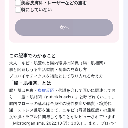
美容皮膚科・レーザーなどの施術
特にしていない
次へ
この記事でわかること
大人ニキビ・肌荒れと腸内環境の関係（腸・肌相関）
肌と関連しうる生活習慣・食事の見直し方
プロバイオティクスを補助として取り入れる考え方
「腸・肌相関」とは
腸と肌は免疫・
炎症反応
・代謝を介して互いに関連してお
り、「腸・肌相関（gut-skin axis）」と呼ばれています。
腸内フローラの乱れは全身性の慢性炎症や脂質・糖質代
謝、ストレス反応を通じて、ニキビ（尋常性座瘡）の重篤
度や肌トラブルに関与しうることがレビューされています
［Microorganisms. 2022;10(7):1303.］。また、プロバイ