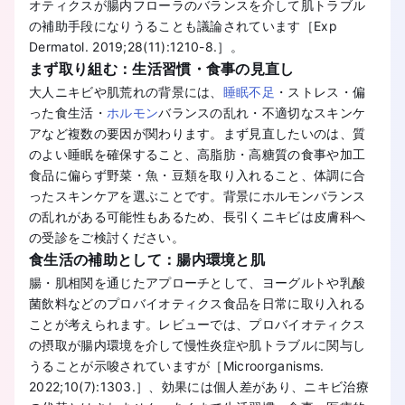
オティクスが腸内フローラのバランスを介して肌トラブル
の補助手段になりうることも議論されています［Exp
Dermatol. 2019;28(11):1210-8.］。
まず取り組む：生活習慣・食事の見直し
大人ニキビや肌荒れの背景には、
睡眠不足
・ストレス・偏
った食生活・
ホルモン
バランスの乱れ・不適切なスキンケ
アなど複数の要因が関わります。まず見直したいのは、質
のよい睡眠を確保すること、高脂肪・高糖質の食事や加工
食品に偏らず野菜・魚・豆類を取り入れること、体調に合
ったスキンケアを選ぶことです。背景にホルモンバランス
の乱れがある可能性もあるため、長引くニキビは皮膚科へ
の受診をご検討ください。
食生活の補助として：腸内環境と肌
腸・肌相関を通じたアプローチとして、ヨーグルトや乳酸
菌飲料などのプロバイオティクス食品を日常に取り入れる
ことが考えられます。レビューでは、プロバイオティクス
の摂取が腸内環境を介して慢性炎症や肌トラブルに関与し
うることが示唆されていますが［Microorganisms.
2022;10(7):1303.］、効果には個人差があり、ニキビ治療