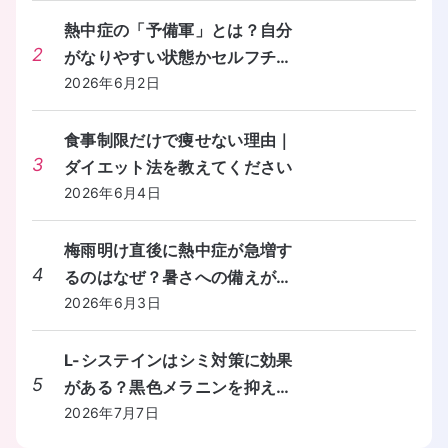
熱中症の「予備軍」とは？自分
2
がなりやすい状態かセルフチェ
ックする方法を教えてくださ
2026年6月2日
い。
食事制限だけで痩せない理由｜
3
ダイエット法を教えてください
2026年6月4日
梅雨明け直後に熱中症が急増す
4
るのはなぜ？暑さへの備えが間
に合わないときの対処法を教え
2026年6月3日
てください。
L-システインはシミ対策に効果
5
がある？黒色メラニンを抑える
しくみと食事からの摂り方を教
2026年7月7日
えてください。