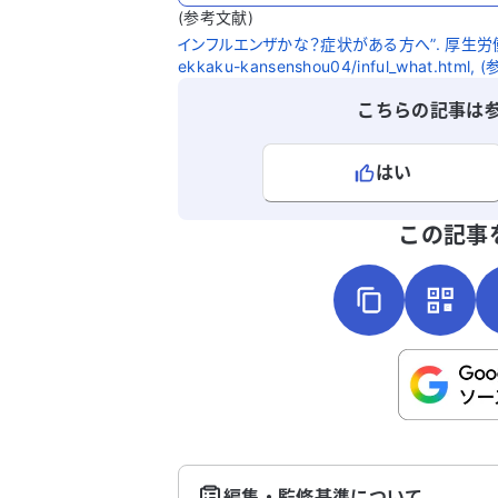
(参考文献)
インフルエンザかな？症状がある方へ”. 厚生労働省. htt
ekkaku-kansenshou04/inful_what.html, (
こちらの記事は
はい
よろしければ、ご意見・ご感想をお
この記事
こちらは送信専用のフォームです。氏名や
さい。
送
編集・監修基準について