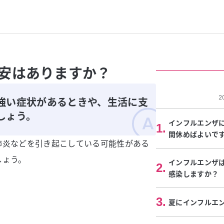
安はありますか？
2
強い症状があるときや、生活に支
しょう。
インフルエンザ
1
.
間休めばよいで
肺炎などを引き起こしている可能性がある
しょう。
インフルエンザ
2
.
感染しますか？
3
.
夏にインフルエ