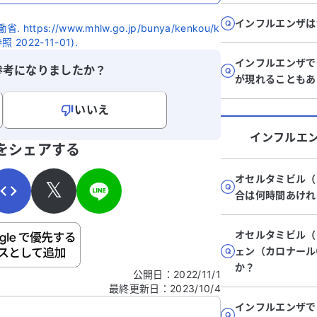
インフルエンザは
ps://www.mhlw.go.jp/bunya/kenkou/k
参照 2022-11-01).
インフルエンザで
参考になりましたか？
が現れることもあ
いいえ
インフルエ
寄せください。
をシェアする
オセルタミビル
𝕏
合は何時間あけれ
オセルタミビル
ご自身の病気の詳細などの個人情報は入れないでくだ
ェン（カロナー
か？
公開日
：
2022/11/1
最終更新日
：
2023/10/4
信する
インフルエンザで