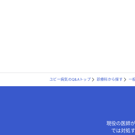
ユビー病気のQ&Aトップ
診療科から探す
一
現役の医師
では対処