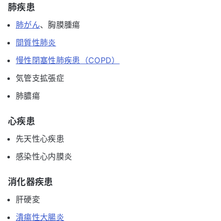
肺疾患
肺がん
、胸膜腫瘍
間質性肺炎
慢性閉塞性肺疾患（COPD）
気管支拡張症
肺膿瘍
心疾患
先天性心疾患
感染性心内膜炎
消化器疾患
肝硬変
潰瘍性大腸炎