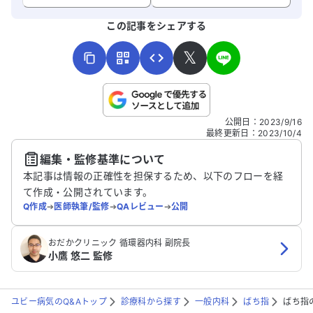
よろしければ、ご意見・ご感想をお寄せください。
この記事をシェアする
𝕏
こちらは送信専用のフォームです。氏名やご自身の病気の詳細な
公開日
：
2023/9/16
どの個人情報は入れないでください。
最終更新日
：
2023/10/4
編集・監修基準について
送信する
本記事は情報の正確性を担保するため、以下のフローを経
て作成・公開されています。
Q作成
➔
医師執筆/監修
➔
QAレビュー
➔
公開
おだかクリニック 循環器内科 副院長
小鷹 悠二 監修
ユビー病気のQ&Aトップ
診療科から探す
一般内科
ばち指
ばち指