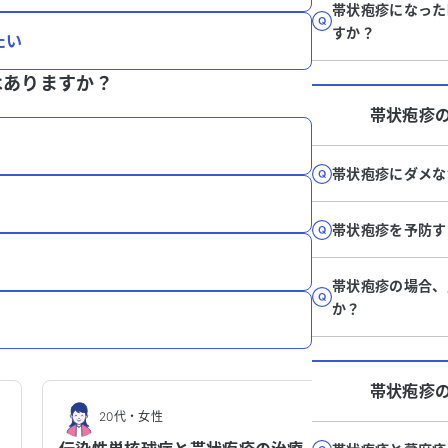
帯状疱疹になった
すか？
たい
はありますか？
帯状疱疹
帯状疱疹にダメな
帯状疱疹を予防す
帯状疱疹の場合、
か？
帯状疱疹
20代
・
女性
60