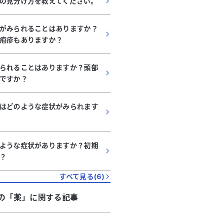
部の軽い痛みがあります。様子
の見分け方を教えてください。
もよいでしょうか？
ら右上腹部の痛みが突然でてきま
がみられることはありますか？
ち上がったり、身体を動かしたり
疱疹もありますか？
みがでます。左脇腹や背中も少し
る
てきています。痛い場所は指で示
られることはありますか？頭部
限られています。昨日、消化器内
ですか？
ー検査を受けましたが、特に異常
りませんでした。明日は泌尿器科
定で、尿に潜血があり漢方薬を処
はどのような症状がみられます
います。2週間前のエコー検査で
ありませんでした。不安障害で精
通院中です。最近、勉強で忙しく
ような症状がありますか？初期
が多いです。明日の泌尿器科受診
？
ても大丈夫でしょうか？
すべて見る(
6
)
の「
薬
」に関する記事