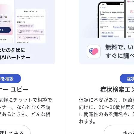
調を相談
症
ナー ユビー
症状検索エ
気軽にチャットで相談で
体調に不安がある、医療
トナー。なんとなく不調
向けに、20〜30問程
があるときも、どんな相
に関連性のある病名や、
れます。
と話してみる
さっ