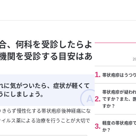
合、何科を受診したらよ
機関を受診する目安はあ
2
1
.
帯状疱疹はうつ
れに気がついたら、症状が軽くて
帯状疱疹が疑わ
うにしましょう。
2
.
ですか？また、
すか？
りきらず慢性化する帯状疱疹後神経痛にな
ウイルス薬による治療を行うことが大切で
軽度の帯状疱疹
3
.
か？