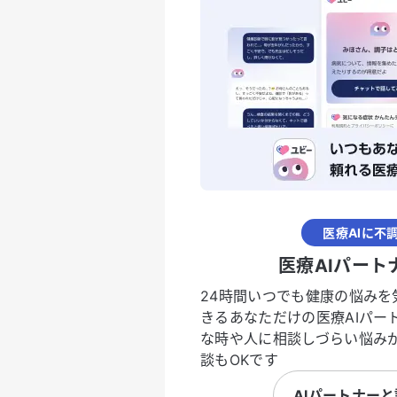
医療AIに不
医療AIパート
24時間いつでも健康の悩みを
きるあなただけの医療AIパー
な時や人に相談しづらい悩み
談もOKです
AIパートナー