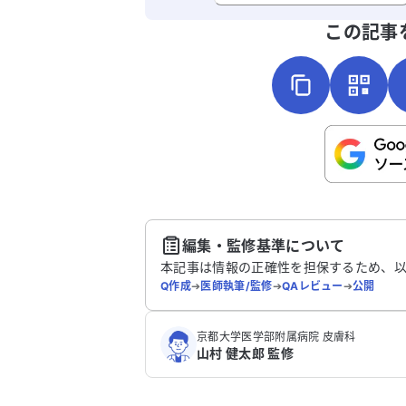
よろしければ、ご意見・ご感想をお
この記事
こちらは送信専用のフォームです。氏名や
さい。
送
編集・監修基準について
本記事は情報の正確性を担保するため、
Q作成
➔
医師執筆/監修
➔
QAレビュー
➔
公開
京都大学医学部附属病院 皮膚科
山村 健太郎 監修