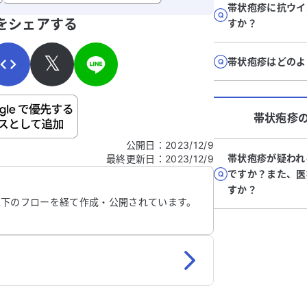
帯状疱疹に抗ウイ
た大学病院に行った方が良いのかと考えて
寄せください。
をシェアする
すか？
います。どのように対処すれば良いか、ア
ドバイスをいただけると助かります。
𝕏
帯状疱疹はどのよ
ご自身の病気の詳細などの個人情報は入れないでくだ
帯状疱疹
公開日
：
2023/12/9
帯状疱疹が疑われ
最終更新日
：
2023/12/9
信する
ですか？また、医
すか？
以下のフローを経て作成・公開されています。