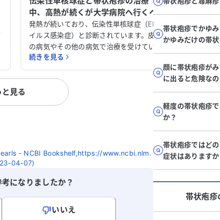
伝染性単核球症と帯状疱疹の治療
左脇背
帯状疱疹と蕁麻疹
い
中、高熱が続くが大学病院へ行くべ
見して
きでしょうか？
た
発熱が続いており、伝染性単核球症（EBウ
3日前か
帯状疱疹でかゆみ
帯
イルス感染症）と診断されています。皮膚
した。立
かゆみだけの帯状
受
の病気やその他の病気で治療を受けている
すると痛
続きを見る
続きを見
状
中、抗菌薬を内服したところ全身に薬疹が
痛くなっ
顔に帯状疱疹がみ
倦
出て入院治療を受けました。EBウイルスの
せるほど
に出ると危険なの
病
症状が確認され、一カ月の入院後、退院予
科でエコ
っと見る
定でしたが、右腰から膝にかけて水疱状の
は見つか
帯状疱疹が現れ、退院せず点滴治療を続け
の受診予
軽度の帯状疱疹で
え
ています。 しかし、5日目に再び高熱が出
方されて
か？
、
ており、慢性活動性に移行するのではない
も異常は
かと不安です。脾臓のあたりに腫れがあ
神科にも
帯状疱疹ではどの
り、ピリピリとした痛みも感じています。
ストレス
Pearls - NCBI Bookshelf,https://www.ncbi.nlm.
症状はありますか
医師からは単核症の症状だと言われました
まで待っ
023-04-07)
が、非常に心配です。 現在、皮膚科や耳鼻
参考になりましたか？
科のない病院で入院していますが、このま
まで大丈夫なのか不安があります。皮膚科
帯状疱疹
の先生は週に数回外来に来ており、そこで
いいえ
点滴治療を受けていますが、もっと特化し