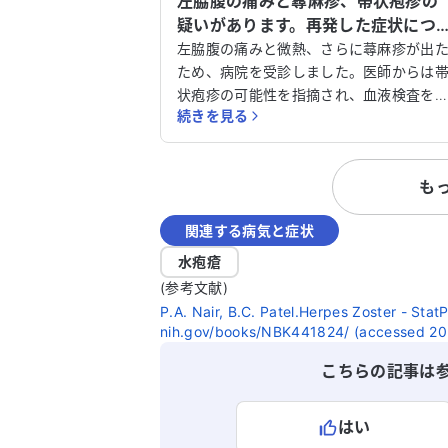
左脇腹の痛みと蕁麻疹、帯状疱疹の
疑いがあります。再発した症状につ
て相談させてください。
左脇腹の痛みと微熱、さらに蕁麻疹が出
ため、病院を受診しました。医師からは
状疱疹の可能性を指摘され、血液検査を
続きを見る
け、お薬を処方されました。一時的に症
は治まりましたが、再び左脇腹の痛みと
怠感が現れ、歩くのもつらい状況です。
も
院からは1週間後に再診するよう指示され
ていますが、このままでよいのか不安で
関連する病気と症状
す。他の医師の意見も聞いてみたいと考
ています。どのように対処すればよいか
水疱瘡
アドバイスをいただけると助かります。
(参考文献)
P.A. Nair, B.C. Patel.Herpes Zoster - Stat
nih.gov/books/NBK441824/ (accessed 2
こちらの記事は
はい