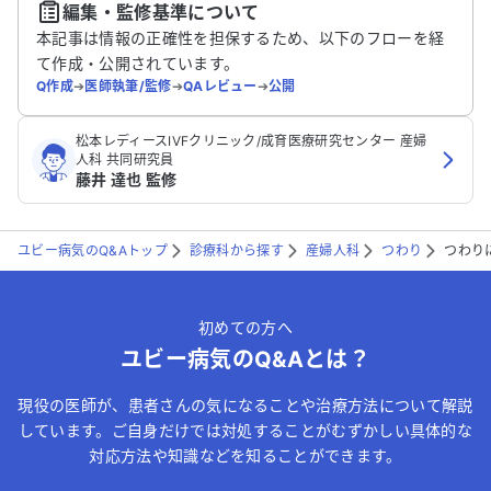
編集・監修基準について
送信する
本記事は情報の正確性を担保するため、以下のフローを経
て作成・公開されています。
Q作成
➔
医師執筆/監修
➔
QAレビュー
➔
公開
松本レディースIVFクリニック/成育医療研究センター 産婦
人科 共同研究員
藤井 達也 監修
ユビー病気のQ&Aトップ
診療科から探す
産婦人科
つわり
つわり
初めての方へ
ユビー病気のQ&Aとは？
現役の医師が、患者さんの気になることや治療方法について解説
しています。ご自身だけでは対処することがむずかしい具体的な
対応方法や知識などを知ることができます。