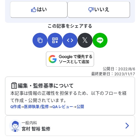
はい
いいえ
よろしければ、ご意見・ご感想をお寄せください。
この記事をシェアする
𝕏
こちらは送信専用のフォームです。氏名やご自身の病気の詳細な
公開日
：
2022/8/6
どの個人情報は入れないでください。
最終更新日
：
2023/11/17
編集・監修基準について
送信する
本記事は情報の正確性を担保するため、以下のフローを経
て作成・公開されています。
Q作成
➔
医師執筆/監修
➔
QAレビュー
➔
公開
一般内科
宮村 智裕 監修