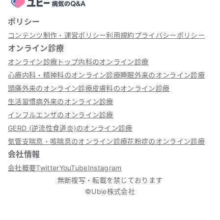
ポリシー
コンテンツ制作・運営ポリシー
利用規約
プライバシーポリシー
オンライン診療
オンライン診療トップ
内科のオンライン診療
心療内科・精神科のオンライン診療
睡眠外来のオンライン診療
頭痛外来のオンライン診療
皮膚科のオンライン診療
生活習慣病外来のオンライン診療
インフルエンザのオンライン診療
GERD (逆流性食道炎)のオンライン診療
気管支喘息・咳喘息のオンライン診療
花粉症のオンライン診療
会社情報
会社概要
Twitter
YouTube
Instagram
無断複写・転載を禁じております
©Ubie株式会社