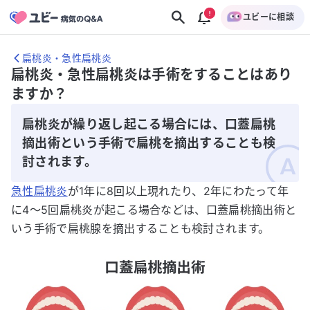
ユビーに相談
扁桃炎・急性扁桃炎
扁桃炎・急性扁桃炎は手術をすることはあり
ますか？
扁桃炎が繰り返し起こる場合には、口蓋扁桃
摘出術という手術で扁桃を摘出することも検
討されます。
急性扁桃炎
が1年に8回以上現れたり、2年にわたって年
に4～5回扁桃炎が起こる場合などは、口蓋扁桃摘出術と
いう手術で扁桃腺を摘出することも検討されます。