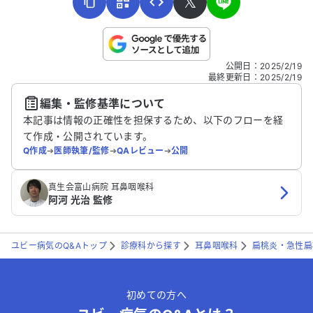
𝕏
こちらは送信専用のフォームです。氏名やご自身の病気の詳細な
公開日
：
2025/2/19
どの個人情報は入れないでください。
最終更新日
：
2025/2/19
編集・監修基準について
送信する
本記事は情報の正確性を担保するため、以下のフローを経
て作成・公開されています。
Q作成
➔
医師執筆/監修
➔
QAレビュー
➔
公開
真生会富山病院 耳鼻咽喉科
阿河 光治 監修
ユビー病気のQ&Aトップ
診療科から探す
耳鼻咽喉科
扁桃炎・急性扁
初めての方へ