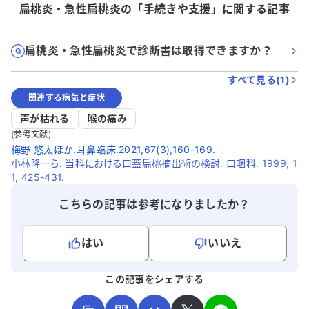
扁桃炎・急性扁桃炎
の「
手続きや支援
」に関する記事
扁桃炎・急性扁桃炎で診断書は取得できますか？
すべて見る(
1
)
関連する病気と症状
声が枯れる
喉の痛み
(参考文献)
梅野 悠太ほか.耳鼻臨床.2021,67(3),160-169.
小林隆一ら. 当科における口蓋扁桃摘出術の検討. 口咽科. 1999, 1
1, 425-431.
こちらの記事は参考になりましたか？
はい
いいえ
よろしければ、ご意見・ご感想をお寄せください。
この記事をシェアする