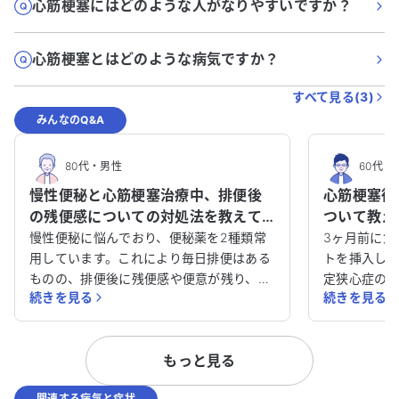
心筋梗塞にはどのような人がなりやすいですか？
心筋梗塞とはどのような病気ですか？
すべて見る(
3
)
みんなのQ&A
80代
・
男性
60代
・
慢性便秘と心筋梗塞治療中、排便後
心筋梗塞後
の残便感についての対処法を教えて
ついて教え
ください。
慢性便秘に悩んでおり、便秘薬を2種類常
3ヶ月前に急
用しています。これにより毎日排便はある
トを挿入し
ものの、排便後に残便感や便意が残り、一
定狭心症の
続きを見る
続きを見る
日中不快な思いをしています。 漢方や整腸
では特に問
剤も試しましたが、効果は感じられません
が、息切れ
でした。また、痔の治療も受けており、そ
とがありま
もっと見る
の影響もあるのではないかと疑っていま
のか、非常に気
す。 心筋梗塞や不安定狭心症の治療も受け
の状態で良
関連する病気と症状