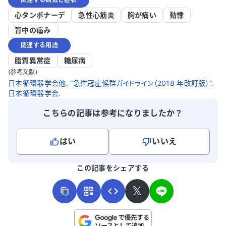
ており、他の病気との関連も気になりま
れば良いの
す。 毎日を快適に過ごすために、どのよう
助かります
心タンポナーデ
急性心筋炎
胸が痛い
動悸
に対処すれば良いのかアドバイスをいただ
しています
背中の痛み
けると助かります。どうかご助言をお願い
すので、ど
関連する用語
いたします。
い。
脂質異常症
糖尿病
(参考文献)
日本循環器学会他. “急性冠症候群ガイドライン（2018 年改訂版）”.
日本循環器学会.
こちらの記事は参考になりましたか？
はい
いいえ
よろしければ、ご意見・ご感想をお寄せください。
この記事をシェアする
𝕏