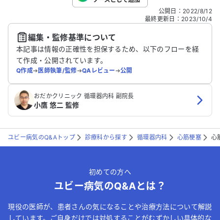
こちらは送信専用のフォームです。氏名やご自身の病気の詳細な
公開日
：
2022/8/12
どの個人情報は入れないでください。
最終更新日
：
2023/10/4
編集・監修基準について
送信する
本記事は情報の正確性を担保するため、以下のフローを経
て作成・公開されています。
Q作成
➔
医師執筆/監修
➔
QAレビュー
➔
公開
おだかクリニック 循環器内科 副院長
小鷹 悠二 監修
ユビー病気のQ&Aトップ
診療科から探す
循環器内科
心筋梗塞
心
初めての方へ
ユビー病気のQ&Aとは？
現役の医師が、患者さんの気になることや治療方法について解説
しています。ご自身だけでは対処することがむずかしい具体的な