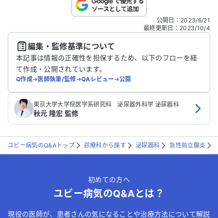
こちらは送信専用のフォームです。氏名やご自身の病気の詳細な
公開日
：
2023/6/21
どの個人情報は入れないでください。
最終更新日
：
2023/10/4
編集・監修基準について
送信する
本記事は情報の正確性を担保するため、以下のフローを経
て作成・公開されています。
Q作成
➔
医師執筆/監修
➔
QAレビュー
➔
公開
東京大学大学院医学系研究科 泌尿器外科学 泌尿器科
秋元 隆宏 監修
ユビー病気のQ&Aトップ
診療科から探す
泌尿器科
急性前立腺炎
初めての方へ
ユビー病気のQ&Aとは？
現役の医師が、患者さんの気になることや治療方法について解説