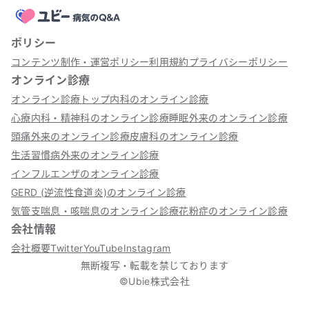
ポリシー
コンテンツ制作・運営ポリシー
利用規約
プライバシーポリシー
オンライン診療
オンライン診療トップ
内科のオンライン診療
心療内科・精神科のオンライン診療
睡眠外来のオンライン診療
頭痛外来のオンライン診療
皮膚科のオンライン診療
生活習慣病外来のオンライン診療
インフルエンザのオンライン診療
GERD (逆流性食道炎)のオンライン診療
気管支喘息・咳喘息のオンライン診療
花粉症のオンライン診療
会社情報
会社概要
Twitter
YouTube
Instagram
無断複写・転載を禁じております
©Ubie株式会社