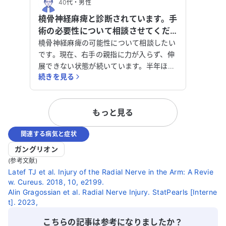
40代
・
男性
橈骨神経麻痺と診断されています。手
術の必要性について相談させてくだ
さい。
橈骨神経麻痺の可能性について相談したい
です。現在、右手の親指に力が入らず、伸
展できない状態が続いています。半年ほど
続きを見る
前からこの症状が現れ、いくつかの医療機
関を受診しました。ある病院で後骨間神経
麻痺と診断され、神経痛のお薬を2種類処
もっと見る
方されましたが、症状は改善されていませ
ん。 医師からは、腱を移植する手術を検
関連する病気と症状
討してみてはどうかと言われました。しか
し、ネットで調べたところ、神経剥離手術
ガングリオン
を行い、半年ほど様子を見てから腱移植を
(参考文献)
考えるという方法もあるようです。手術が
Latef TJ et al. Injury of the Radial Nerve in the Arm: A Revie
w. Cureus. 2018, 10, e2199.
本当に必要なのか、またどの手術が適切な
Alin Gragossian et al. Radial Nerve Injury. StatPearls [Interne
のか判断に迷っています。 なお、20年前
t]. 2023,
に骨折して手術を受けたことがあります。
現在、気管支喘息の治療も受けています
こちらの記事は参考になりましたか？