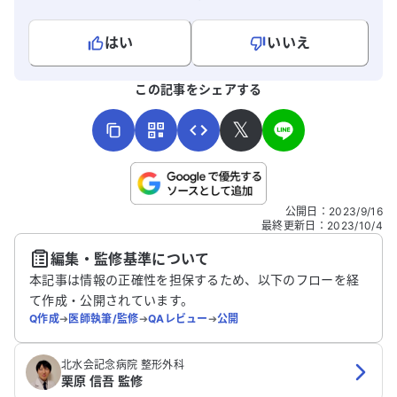
が、アレルギーはありません。手術を受け
るべきかどうか、アドバイスをいただける
はい
いいえ
と助かります。
よろしければ、ご意見・ご感想をお寄せください。
この記事をシェアする
𝕏
こちらは送信専用のフォームです。氏名やご自身の病気の詳細な
公開日
：
2023/9/16
どの個人情報は入れないでください。
最終更新日
：
2023/10/4
編集・監修基準について
送信する
本記事は情報の正確性を担保するため、以下のフローを経
て作成・公開されています。
Q作成
➔
医師執筆/監修
➔
QAレビュー
➔
公開
北水会記念病院 整形外科
栗原 信吾 監修