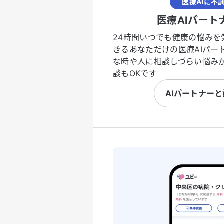
医療AIに不
医療AIパート
24時間いつでも健康の悩みを
きるあなただけの医療AIパー
な時や人に相談しづらい悩み
談もOKです
AIパートナー