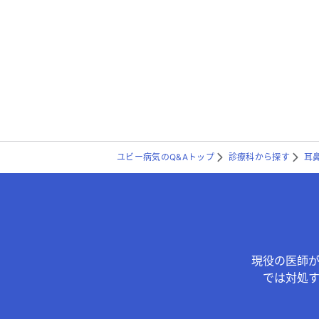
ユビー病気のQ&Aトップ
診療科から探す
耳
現役の医師
では対処