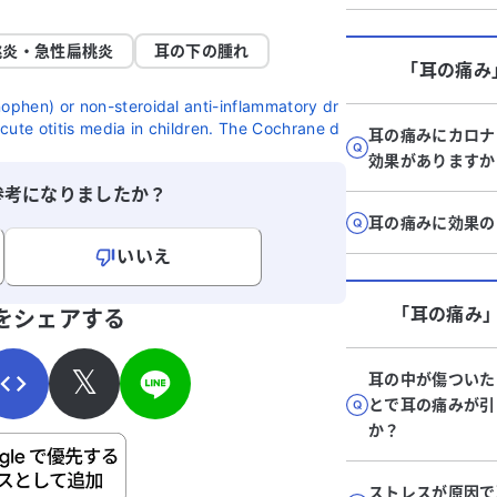
桃炎・急性扁桃炎
耳の下の腫れ
「耳の痛み
nophen) or non-steroidal anti-inflammatory dr
acute otitis media in children. The Cochrane d
耳の痛みにカロナ
効果がありますか
参考になりましたか？
耳の痛みに効果の
いいえ
寄せください。
「耳の痛み
をシェアする
𝕏
耳の中が傷ついた
とで耳の痛みが引
か？
ご自身の病気の詳細などの個人情報は入れないでくだ
ストレスが原因で