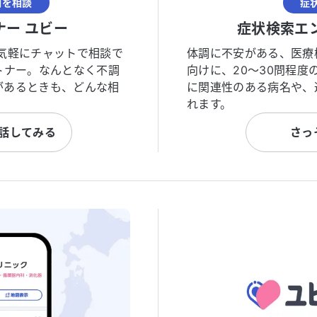
調を相談
症
ナー ユビー
症状検索エ
気軽にチャットで相談で
体調に不安がある、医療
トナー。なんとなく不調
向けに、20〜30問程
があるときも、どんな相
に関連性のある病名や、
れます。
と話してみる
さっ