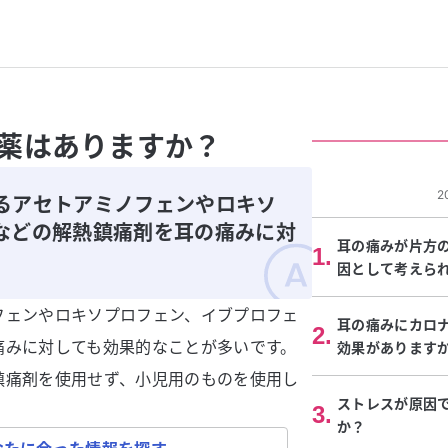
薬はありますか？
2
るアセトアミノフェンやロキソ
などの解熱鎮痛剤を耳の痛みに対
耳の痛みが片方
1
.
。
因として考えら
フェンやロキソプロフェン、イブプロフェ
耳の痛みにカロ
2
.
痛みに対しても効果的なことが多いです。
効果があります
鎮痛剤を使用せず、小児用のものを使用し
ストレスが原因
3
.
か？