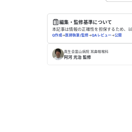
送
編集・監修基準について
本記事は情報の正確性を担保するため、
Q作成
➔
医師執筆/監修
➔
QAレビュー
➔
公開
真生会富山病院 耳鼻咽喉科
阿河 光治 監修