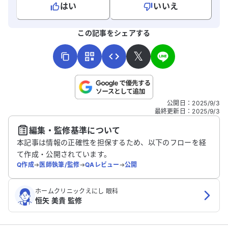
はい
いいえ
よろしければ、ご意見・ご感想をお寄せください。
この記事をシェアする
𝕏
こちらは送信専用のフォームです。氏名やご自身の病気の詳細な
公開日
：
2025/9/3
どの個人情報は入れないでください。
最終更新日
：
2025/9/3
編集・監修基準について
送信する
本記事は情報の正確性を担保するため、以下のフローを経
て作成・公開されています。
Q作成
➔
医師執筆/監修
➔
QAレビュー
➔
公開
ホームクリニックえにし 眼科
恒矢 美貴 監修