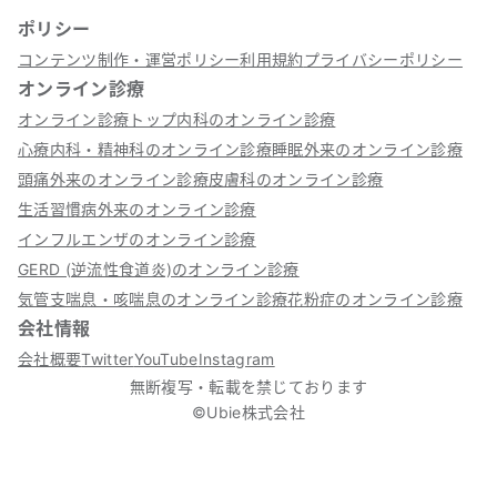
ポリシー
コンテンツ制作・運営ポリシー
利用規約
プライバシーポリシー
オンライン診療
オンライン診療トップ
内科のオンライン診療
心療内科・精神科のオンライン診療
睡眠外来のオンライン診療
頭痛外来のオンライン診療
皮膚科のオンライン診療
生活習慣病外来のオンライン診療
インフルエンザのオンライン診療
GERD (逆流性食道炎)のオンライン診療
気管支喘息・咳喘息のオンライン診療
花粉症のオンライン診療
会社情報
会社概要
Twitter
YouTube
Instagram
無断複写・転載を禁じております
©Ubie株式会社