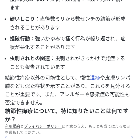
ます
硬いしこり
：直径数ミリから数センチの結節が形成
されることがあります
掻破行動
：強いかゆみで掻く行為が繰り返され、症
状が悪化することがあります
虫刺されとの関連
：虫刺されがきっかけで発症する
ことも報告されています
結節性痒疹以外の可能性として、慢性
湿疹
や皮膚リンパ
腫なども似た症状を示すことがあり、これらを見分ける
ことが重要です。また、アレルギーや感染症の可能性も
否定できません。
結節性痒疹について、特に知りたいことは何です
か？
利用規約
と
プライバシーポリシー
に同意のうえ、もっとも当てはまる項目
を選択してください。