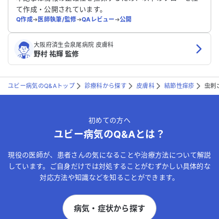
て作成・公開されています。
Q作成
➔
医師執筆/監修
➔
QAレビュー
➔
公開
大阪府済生会泉尾病院 皮膚科
野村 祐輝 監修
ユビー病気のQ&Aトップ
診療科から探す
皮膚科
結節性痒疹
虫刺
初めての方へ
ユビー病気のQ&Aとは？
現役の医師が、患者さんの気になることや治療方法について解説
しています。ご自身だけでは対処することがむずかしい具体的な
対応方法や知識などを知ることができます。
病気・症状から探す