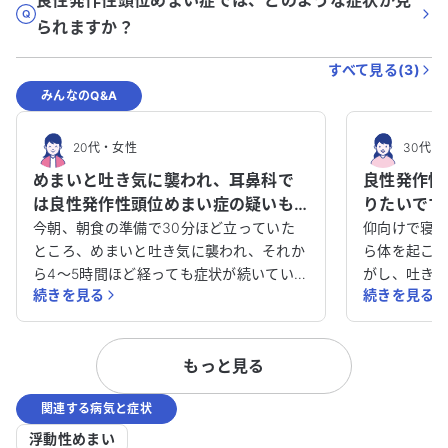
良性発作性頭位めまい症では、どのような症状が見
られますか？
すべて見る(
3
)
みんなのQ&A
20代
・
女性
30代
・
めまいと吐き気に襲われ、耳鼻科で
良性発作性
は良性発作性頭位めまい症の疑いも
りたいです
あるが、異常なしと診断されていま
体を起こす
今朝、朝食の準備で30分ほど立っていた
仰向けで寝
す。他の診療科で検査を受けるべきで
ところ、めまいと吐き気に襲われ、それか
く、めまい
ら体を起こ
ら4〜5時間ほど経っても症状が続いていま
がし、吐き
しょうか？
ても大丈夫
続きを見る
続きを見る
す。めまいが始まった当初から下痢気味な
のも大変で
のも気になります。 これまでも横になった
のでしょう
際に頭を左右どちらかに傾けると、回転す
診してもい
もっと見る
るような感覚に襲われることが何度かあり
ました。昨年も3回ほどありました。た
関連する病気と症状
だ、その際は頭の位置を戻せばめまいはお
さまり、1～2週間程度で完全に回復してい
浮動性めまい