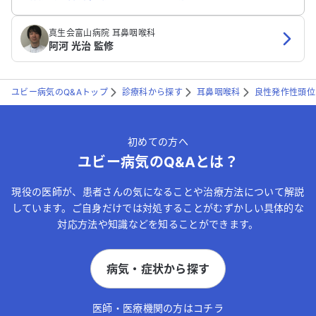
真生会富山病院 耳鼻咽喉科
阿河 光治 監修
ユビー病気のQ&Aトップ
診療科から探す
耳鼻咽喉科
良性発作性頭位
初めての方へ
ユビー病気のQ&Aとは？
現役の医師が、患者さんの気になることや治療方法について解説
しています。ご自身だけでは対処することがむずかしい具体的な
対応方法や知識などを知ることができます。
病気・症状から探す
医師・医療機関の方はコチラ