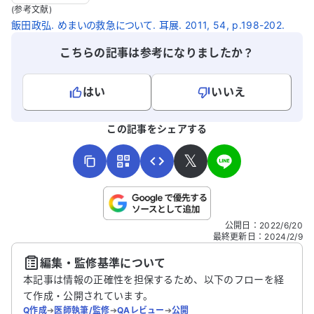
ました。 耳鼻科ですでに検査を受け、「異
(参考文献)
常なし」との診断を受けました。医師から
飯田政弘. めまいの救急について. 耳展. 2011, 54, p.198-202.
は良性発作性頭位めまい症の疑いもある
こちらの記事は参考になりましたか？
が、症状は数日で治まるとのことでした。
耳鼻科以外で検査を受けた方が良いのか、
アドバイスをいただけたらと思います。
はい
いいえ
よろしければ、ご意見・ご感想をお寄せください。
この記事をシェアする
𝕏
こちらは送信専用のフォームです。氏名やご自身の病気の詳細な
公開日
：
2022/6/20
どの個人情報は入れないでください。
最終更新日
：
2024/2/9
編集・監修基準について
送信する
本記事は情報の正確性を担保するため、以下のフローを経
て作成・公開されています。
Q作成
➔
医師執筆/監修
➔
QAレビュー
➔
公開