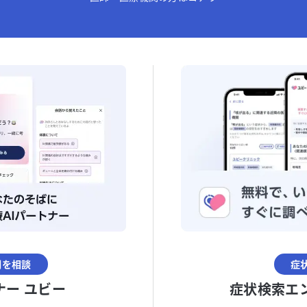
調を相談
症
ナー ユビー
症状検索エ