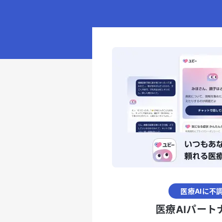
医療AIに不
医療AIパート