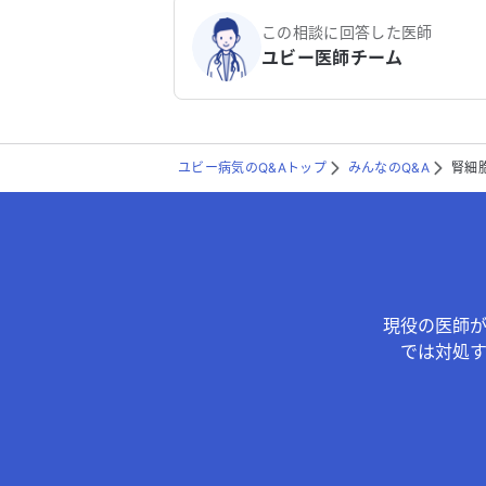
この相談に回答した医師
ユビー医師チーム
ユビー病気のQ&Aトップ
みんなのQ&A
腎細
現役の医師
では対処