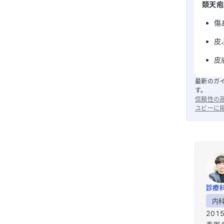
類天疱
傷
皮
皮
最新のガ
す。
信頼性の
ユビーに
診療
内
20