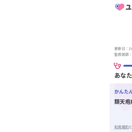
更新日：
2
監修医師
あなた
かんた
類天疱
利用規約