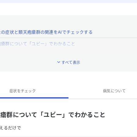
たの症状と類天疱瘡群の関連をAIでチェックする
疱瘡群について「ユビー」でわかること
疱瘡群とはどんな病気ですか？
すべて表示
類天疱瘡群の特徴的な症状はなんですか？
類天疱瘡群への対処法は？
類天疱瘡群の専門医がいる近くの病院はありますか？
症状をチェック
病気について
疱瘡群について「ユビー」でわかること
えるだけで