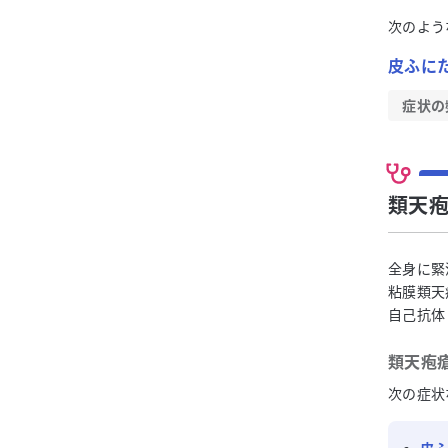
次のよう
皮ふに
症状の
類天
全身に緊
粘膜類天
自己抗体
類天疱
次の症状