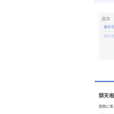
目次
あな
類天
類天
類天
質問に答