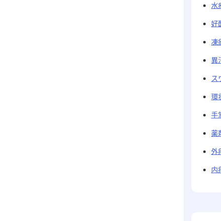
水
好
凍
異
ス
環
手
薬
外
内