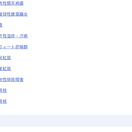
疱性類天疱瘡
酸球性蜂窩織炎
瘡
汗性湿疹・汗疱
ウィート症候群
状紅斑
掌紅斑
剤性排尿障害
痔核
痔核