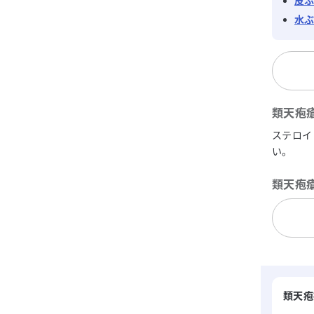
皮
水
類天疱
ステロイ
い。
類天疱
類天疱