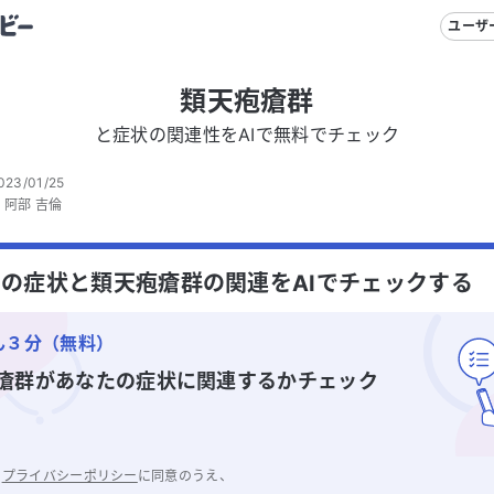
ユーザ
類天疱瘡群
と症状の関連性をAIで無料でチェック
023/01/25
：
阿部 吉倫
の症状と類天疱瘡群の関連をAIでチェックする
ん３分（無料）
瘡群
があなたの症状に関連するかチェック
と
プライバシーポリシー
に同意のうえ、