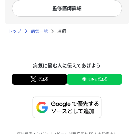
をきっかけにデータサイエンスの世界へ。2017年5月
監修医師詳細
にUbie株式会社を共同創業。2019年12月より日本救
急医学会救急AI研究活性化特別委員会委員。2020年
Forbes 30 Under 30 Asia Healthcare & Science
トップ
部門選出。
病気一覧
凍瘡
病気に悩む人に伝えてあげよう
で送る
LINEで送る
症状検索エンジン「ユビー」は現役医師50人の監修のも