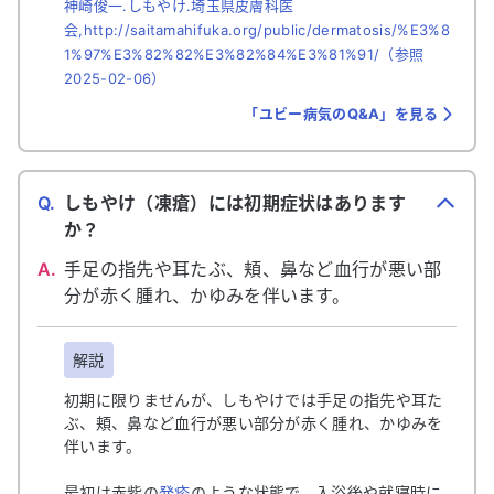
神崎俊一.しもやけ.埼玉県皮膚科医
会,http://saitamahifuka.org/public/dermatosis/%E3%8
1%97%E3%82%82%E3%82%84%E3%81%91/（参照
2025-02-06）
「ユビー病気のQ&A」を見る
Q.
しもやけ（凍瘡）には初期症状はあります
か？
A.
手足の指先や耳たぶ、頬、鼻など血行が悪い部
分が赤く腫れ、かゆみを伴います。
解説
初期に限りませんが、しもやけでは手足の指先や耳た
ぶ、頬、鼻など血行が悪い部分が赤く腫れ、かゆみを
伴います。
最初は赤紫の
発疹
のような状態で、入浴後や就寝時に