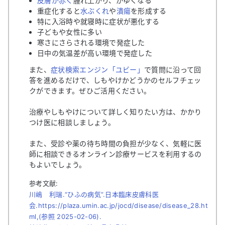
皮膚が赤く
腫れ上がり、かゆくなる
重症化すると
水ぶくれ
や
潰瘍
を形成する
特に入浴時や就寝時に症状が悪化する
子どもや女性に多い
寒さにさらされる環境で発症した
日中の気温差が高い環境で発症した
また、
症状検索エンジン「ユビー」
で質問に沿って回
答を進めるだけで、しもやけかどうかのセルフチェッ
クができます。ぜひご活用ください。
治療やしもやけについて詳しく知りたい方は、かかり
つけ医に相談しましょう。
また、受診や薬の待ち時間の負担が少なく、気軽に医
師に相談できるオンライン診療サービスを利用するの
もよいでしょう。
参考文献:
川嶋 利瑞.“ひふの病気”.日本臨床皮膚科医
会.https://plaza.umin.ac.jp/jocd/disease/disease_28.ht
ml,(参照 2025-02-06).