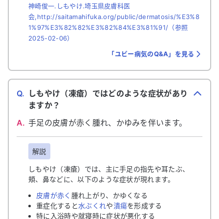
神崎俊一.しもやけ.埼玉県皮膚科医
会,http://saitamahifuka.org/public/dermatosis/%E3%8
1%97%E3%82%82%E3%82%84%E3%81%91/（参照
2025-02-06）
「ユビー病気のQ&A」を見る
Q.
しもやけ（凍瘡）ではどのような症状があり
ますか？
A.
手足の皮膚が赤く腫れ、かゆみを伴います。
解説
しもやけ（凍瘡）では、主に手足の指先や耳たぶ、
頬、鼻などに、以下のような症状が現れます。
皮膚が赤く
腫れ上がり、かゆくなる
重症化すると
水ぶくれ
や
潰瘍
を形成する
特に入浴時や就寝時に症状が悪化する