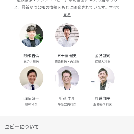
と、最新かつ公知の情報をもとに開発されています。
すべて
見る
阿部 吉倫
五十嵐 健史
金沢 誠司
総合内科医
麻酔科医・内科医
産婦人科医
山﨑 龍一
折茂 圭介
原瀬 翔平
精神科医
呼吸器内科医
脳神経内科医
ユビーについて
リンク