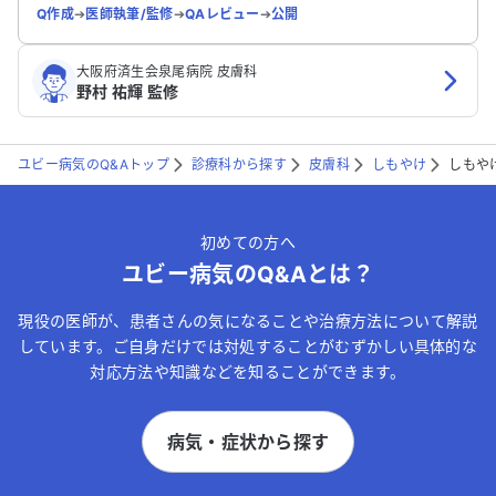
Q作成
➔
医師執筆/監修
➔
QAレビュー
➔
公開
大阪府済生会泉尾病院 皮膚科
野村 祐輝 監修
ユビー病気のQ&Aトップ
診療科から探す
皮膚科
しもやけ
しもや
初めての方へ
ユビー病気のQ&Aとは？
現役の医師が、患者さんの気になることや治療方法について解説
しています。ご自身だけでは対処することがむずかしい具体的な
対応方法や知識などを知ることができます。
病気・症状から探す