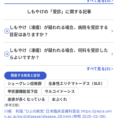
すべて見る(
3
)
しもやけ
の「
受診
」に関する記事
しもやけ（凍瘡）が疑われる場合、病院を受診する
目安はありますか？
しもやけ（凍瘡）が疑われる場合、何科を受診した
らよいですか？
すべて見る(
2
)
関連する病気と症状
シェーグレン症候群
全身性エリテマトーデス（SLE）
甲状腺機能低下症
サルコイドーシス
皮膚が赤くなっている
水ぶくれ
(参考文献)
川嶋 利瑞.“ひふの病気”.日本臨床皮膚科医会.https://plaza.umi
n.ac.jp/jocd/disease/disease_28.html,(参照 2025-02-06).