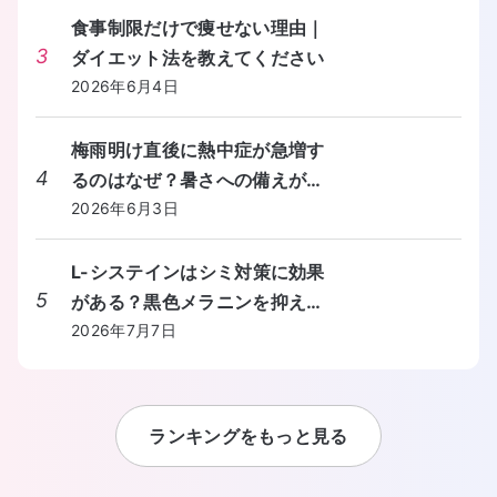
食事制限だけで痩せない理由｜
3
ダイエット法を教えてください
2026年6月4日
梅雨明け直後に熱中症が急増す
4
るのはなぜ？暑さへの備えが間
に合わないときの対処法を教え
2026年6月3日
てください。
L-システインはシミ対策に効果
5
がある？黒色メラニンを抑える
しくみと食事からの摂り方を教
2026年7月7日
えてください。
ランキングをもっと見る