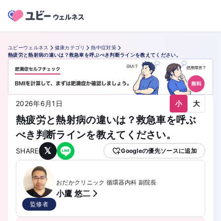
ユビーウェルネス
健康カテゴリ
熱中症対策
熱疲労と熱射病の違いは？救急車を呼ぶべき判断ラインを教えてください。
小
大
2026年6月1日
熱疲労と熱射病の違いは？救急車を呼ぶ
べき判断ラインを教えてください。
𝕏
SHARE
Googleの優先ソースに追加
おだかクリニック 循環器内科 副院長
小鷹 悠二
監修者