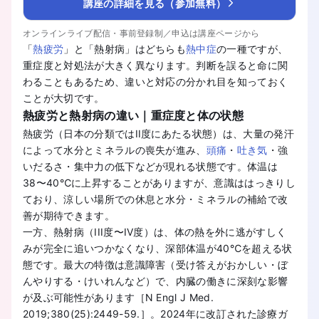
講座の詳細を見る（参加無料）
オンラインライブ配信・事前登録制／申込は講座ページから
「
熱疲労
」と「熱射病」はどちらも
熱中症
の一種ですが、
重症度と対処法が大きく異なります。判断を誤ると命に関
わることもあるため、違いと対応の分かれ目を知っておく
ことが大切です。
熱疲労と熱射病の違い｜重症度と体の状態
熱疲労（日本の分類ではII度にあたる状態）は、大量の発汗
によって水分とミネラルの喪失が進み、
頭痛
・
吐き気
・強
いだるさ・集中力の低下などが現れる状態です。体温は
38〜40℃に上昇することがありますが、意識ははっきりし
ており、涼しい場所での休息と水分・ミネラルの補給で改
善が期待できます。
一方、熱射病（III度〜IV度）は、体の熱を外に逃がすしく
みが完全に追いつかなくなり、深部体温が40℃を超える状
態です。最大の特徴は意識障害（受け答えがおかしい・ぼ
んやりする・けいれんなど）で、内臓の働きに深刻な影響
が及ぶ可能性があります［N Engl J Med.
2019;380(25):2449-59.］。2024年に改訂された診療ガ