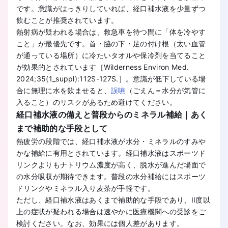
です。意識がはっきりしていれば、経口補水液を少量ずつ
飲むことが推奨されています。
熱射病が疑われる場合は、救急車を待つ間に「体を冷やす
こと」が最優先です。首・脇の下・足の付け根（太い血管
が通っている場所）に冷たいタオルや保冷剤を当てること
が効果的とされています［Wilderness Environ Med.
2024;35(1_suppl):112S-127S.］。意識が低下している場
合に無理に水を飲ませると、
誤嚥
（ごえん＝水分が気管に
入ること）のリスクがあるため避けてください。
経口補水液の備えと普段からのミネラル補給｜あく
まで補助的な手段として
熱疲労の段階では、経口補水液が水分・ミネラルのすみや
かな補給に有用とされています。経口補水液はスポーツド
リンクよりもナトリウム濃度が高く、脱水が進んだ場面で
の水分吸収が期待できます。普段の水分補給にはスポーツ
ドリンクやミネラル入り麦茶が手軽です。
ただし、経口補水液はあくまで補助的な手段であり、II度以
上の症状が疑われる場合は速やかに医療機関への受診をご
検討ください。なお、効果には個人差があります。