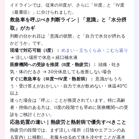
イドラインでは、従来のIII度が、さらに「III度」と「IV度
（最重症）」に分けられました。
救急車を呼ぶべき判断ライン｜「意識」と「水分摂
取」がカギ
判断の分かれ目は「意識の状態」と「自力で水分が摂れる
かどうか」です。
現場で対応可能（I度）：
めまい
・
立ちくらみ
・
こむら返り
→ 涼しい場所で休息＋経口補水液
医療機関への受診を推奨（II度・熱疲労）：
頭痛・吐き
気・体のだるさ → 30分休息しても改善しない場合
すぐに救急車を（III度〜IV度・熱射病）：
意識がもうろ
う・受け答えがおかしい・自力で水が飲めない・体温40℃
以上
迷った場合は「呼ぶ」ことが推奨されています。特に高齢
者・持病のある方は、II度の段階でも早めに医療機関への受
診をご検討ください。
応急処置の違い｜熱疲労と熱射病で優先すべきこと
熱疲労の段階では、まず涼しい場所（日陰やエアコンのあ
る室内）に移動し、衣服をゆるめて体を冷やすことが基本