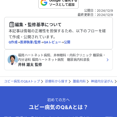
こちらは送信専用のフォームです。氏名やご自身の病気の詳細な
公開日
：
2024/12/9
どの個人情報は入れないでください。
最終更新日
：
2024/12/9
編集・監修基準について
送信する
本記事は情報の正確性を担保するため、以下のフローを経
て作成・公開されています。
Q作成
➔
医師執筆/監修
➔
QAレビュー
➔
公開
福岡ハートネット病院、井林眼科・内科クリニック 糖尿病・
内分泌科 福岡ハートネット病院 糖尿病内科部長
井林 雄太 監修
ユビー病気のQ&Aトップ
診療科から探す
腫瘍内科
神経内分泌がん
初めての方へ
ユビー病気のQ&Aとは？