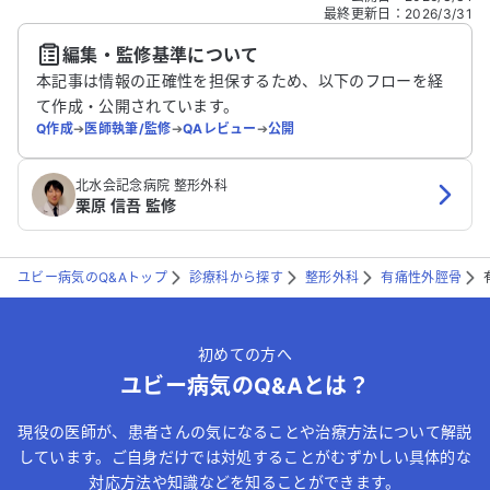
どの個人情報は入れないでください。
最終更新日
：
2026/3/31
編集・監修基準について
送信する
本記事は情報の正確性を担保するため、以下のフローを経
て作成・公開されています。
Q作成
➔
医師執筆/監修
➔
QAレビュー
➔
公開
北水会記念病院 整形外科
栗原 信吾 監修
ユビー病気のQ&Aトップ
診療科から探す
整形外科
有痛性外脛骨
初めての方へ
ユビー病気のQ&Aとは？
現役の医師が、患者さんの気になることや治療方法について解説
しています。ご自身だけでは対処することがむずかしい具体的な
対応方法や知識などを知ることができます。