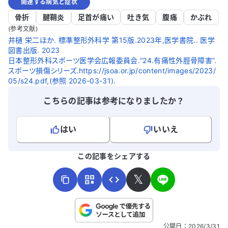
関連する病気と症状
骨折
腱鞘炎
足首が痛い
吐き気
腹痛
かぶれ
(参考文献)
井樋 栄二ほか. 標準整形外科学 第15版.2023年,医学書院.. 医学
図書出版. 2023
日本整形外科スポーツ医学会広報委員会.“24.有痛性外脛骨障害”.
スポーツ損傷シリーズ.https://jsoa.or.jp/content/images/2023/
05/s24.pdf,(参照 2026-03-31).
こちらの記事は参考になりましたか？
はい
いいえ
よろしければ、ご意見・ご感想をお寄せください。
この記事をシェアする
𝕏
こちらは送信専用のフォームです。氏名やご自身の病気の詳細な
公開日
：
2026/3/31