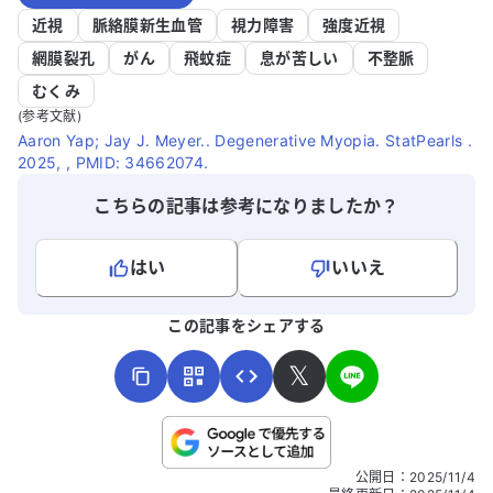
近視
脈絡膜新生血管
視力障害
強度近視
網膜裂孔
がん
飛蚊症
息が苦しい
不整脈
むくみ
(参考文献)
Aaron Yap; Jay J. Meyer.. Degenerative Myopia. StatPearls .
2025, , PMID: 34662074.
こちらの記事は参考になりましたか？
はい
いいえ
よろしければ、ご意見・ご感想をお寄せください。
この記事をシェアする
𝕏
こちらは送信専用のフォームです。氏名やご自身の病気の詳細な
公開日
：
2025/11/4
どの個人情報は入れないでください。