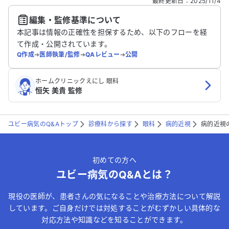
最終更新日
：
2025/11/4
編集・監修基準について
送信する
本記事は情報の正確性を担保するため、以下のフローを経
て作成・公開されています。
Q作成
➔
医師執筆/監修
➔
QAレビュー
➔
公開
ホームクリニックえにし 眼科
恒矢 美貴 監修
ユビー病気のQ&Aトップ
診療科から探す
眼科
病的近視
病的近視
初めての方へ
ユビー病気のQ&Aとは？
現役の医師が、患者さんの気になることや治療方法について解説
しています。ご自身だけでは対処することがむずかしい具体的な
対応方法や知識などを知ることができます。