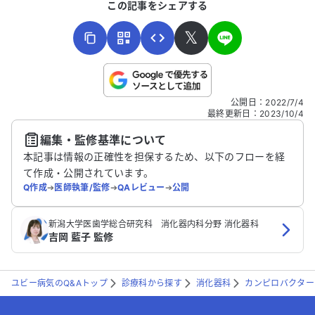
この記事をシェアする
𝕏
こちらは送信専用のフォームです。氏名やご自身の病気の詳細な
公開日
：
2022/7/4
どの個人情報は入れないでください。
最終更新日
：
2023/10/4
編集・監修基準について
送信する
本記事は情報の正確性を担保するため、以下のフローを経
て作成・公開されています。
Q作成
➔
医師執筆/監修
➔
QAレビュー
➔
公開
新潟大学医歯学総合研究科 消化器内科分野 消化器科
吉岡 藍子 監修
ユビー病気のQ&Aトップ
診療科から探す
消化器科
カンピロバクター