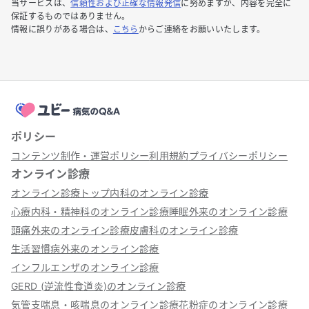
当サービスは、
信頼性および正確な情報発信
に努めますが、内容を完全に
保証するものではありません。
情報に誤りがある場合は、
こちら
からご連絡をお願いいたします。
ポリシー
コンテンツ制作・運営ポリシー
利用規約
プライバシーポリシー
オンライン診療
オンライン診療トップ
内科のオンライン診療
心療内科・精神科のオンライン診療
睡眠外来のオンライン診療
頭痛外来のオンライン診療
皮膚科のオンライン診療
生活習慣病外来のオンライン診療
インフルエンザのオンライン診療
GERD (逆流性食道炎)のオンライン診療
気管支喘息・咳喘息のオンライン診療
花粉症のオンライン診療