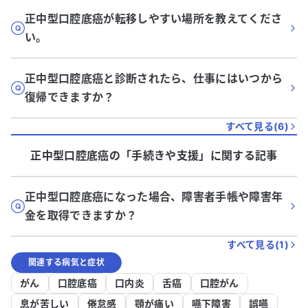
正中型口腔底癌が転移しやすい場所を教えてくださ
い。
正中型口腔底癌と診断されたら、仕事にはいつから
復帰できますか？
すべて見る(
6
)
正中型口腔底癌
の「
手続きや支援
」に関する記事
正中型口腔底癌になった場合、障害者手帳や障害年
金を取得できますか？
すべて見る(
1
)
関連する病気と症状
がん
口腔底癌
口内炎
舌癌
口腔がん
息が苦しい
倦怠感
顎が痛い
嚥下障害
誤嚥