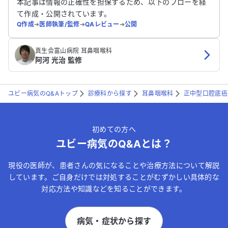
本記事は情報の正確性を担保するため、以下のフローを経
て作成・公開されています。
Q作成
➔
医師執筆/監修
➔
QAレビュー
➔
公開
真生会富山病院 耳鼻咽喉科
阿河 光治 監修
ユビー病気のQ&Aトップ
診療科から探す
耳鼻咽喉科
正中型口腔底癌
初めての方へ
ユビー病気のQ&Aとは？
現役の医師が、患者さんの気になることや治療方法について解説
しています。ご自身だけでは対処することがむずかしい具体的な
対応方法や知識などを知ることができます。
病気・症状から探す