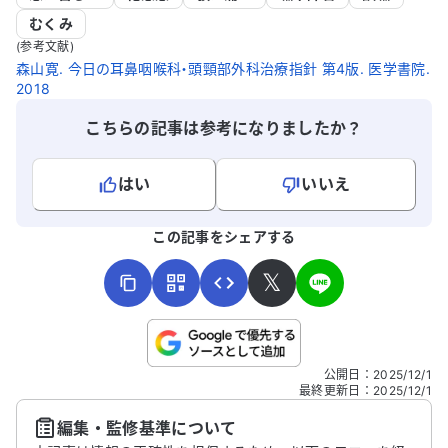
むくみ
(参考文献)
森山寛. 今日の耳鼻咽喉科・頭頸部外科治療指針 第4版. 医学書院.
2018
こちらの記事は参考になりましたか？
はい
いいえ
よろしければ、ご意見・ご感想をお寄せください。
この記事をシェアする
𝕏
こちらは送信専用のフォームです。氏名やご自身の病気の詳細な
公開日
：
2025/12/1
どの個人情報は入れないでください。
最終更新日
：
2025/12/1
編集・監修基準について
送信する