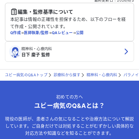
最終更新日
：
2026/6/3
編集・監修基準について
送信する
本記事は情報の正確性を担保するため、以下のフローを経
て作成・公開されています。
Q作成
➔
医師執筆/監修
➔
QAレビュー
➔
公開
精神科・心療内科
日下 慶子 監修
ユビー病気のQ&Aトップ
診療科から探す
精神科・心療内科
パラノイ
初めての方へ
ユビー病気のQ&Aとは？
現役の医師が、患者さんの気になることや治療方法について解説
しています。ご自身だけでは対処することがむずかしい具体的な
対応方法や知識などを知ることができます。