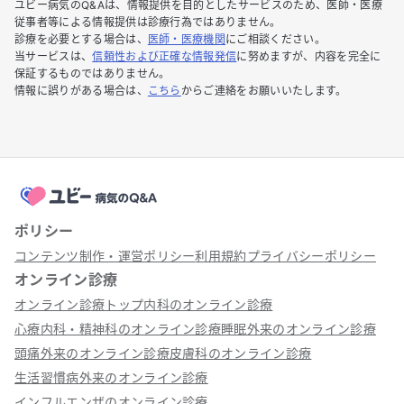
ユビー病気のQ&Aは、情報提供を目的としたサービスのため、医師・医療
従事者等による情報提供は診療行為ではありません。
診療を必要とする場合は、
医師・医療機関
にご相談ください。
当サービスは、
信頼性および正確な情報発信
に努めますが、内容を完全に
保証するものではありません。
情報に誤りがある場合は、
こちら
からご連絡をお願いいたします。
ポリシー
コンテンツ制作・運営ポリシー
利用規約
プライバシーポリシー
オンライン診療
オンライン診療トップ
内科のオンライン診療
心療内科・精神科のオンライン診療
睡眠外来のオンライン診療
頭痛外来のオンライン診療
皮膚科のオンライン診療
生活習慣病外来のオンライン診療
インフルエンザのオンライン診療