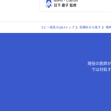
精神科・心療内科
日下 慶子 監修
ユビー病気のQ&Aトップ
診療科から探す
精
現役の医師
では対処