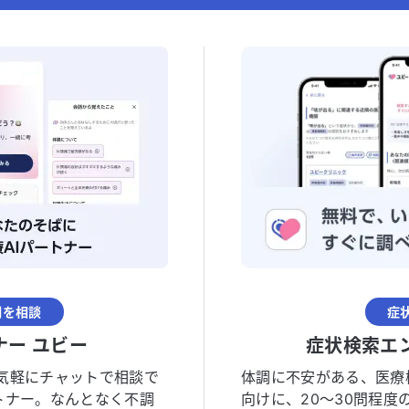
調を相談
症
ナー ユビー
症状検索エ
気軽にチャットで相談で
体調に不安がある、医療
トナー。なんとなく不調
向けに、20〜30問程