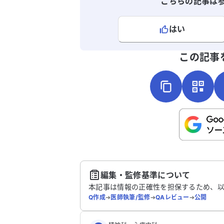
こちらの記事は
はい
よろしければ、ご意見・ご感想をお
この記事
こちらは送信専用のフォームです。氏名や
さい。
送
編集・監修基準について
本記事は情報の正確性を担保するため、
Q作成
➔
医師執筆/監修
➔
QAレビュー
➔
公開