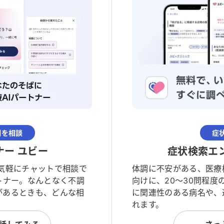
調を相談
症
ナー ユビー
症状検索エ
気軽にチャットで相談で
体調に不安がある、医療
トナー。なんとなく不調
向けに、20〜30問程
があるときも、どんな相
に関連性のある病名や、
れます。