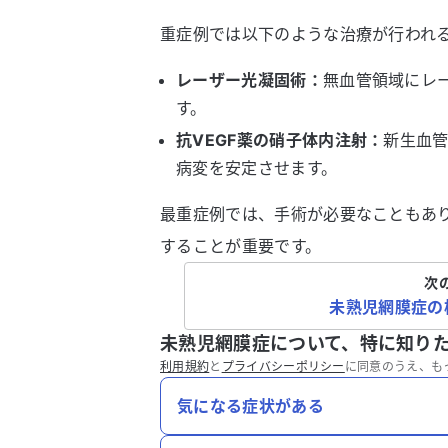
重症例では以下のような治療が行われ
レーザー光凝固術：
無血管領域にレ
す。
抗VEGF薬の硝子体内注射：
新生血
病変を安定させます。
最重症例では、手術が必要なこともあ
することが重要です。
次
未熟児網膜症の
未熟児網膜症について、特に知り
利用規約
と
プライバシーポリシー
に同意のうえ、も
気になる症状がある