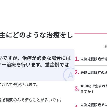
主にどのような治療をし
2
いですが、治療が必要な場合には
1
.
未熟児網膜症が
ザー治療を行います。重症例では
。
2
.
未熟児網膜症の
に応じて選択されます。
1800gで生ま
3
.
ますか？
経過観察のみで済むことが多いです。
未熟児網膜症で