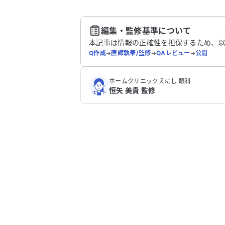
送
編集・監修基準について
本記事は情報の正確性を担保するため、
Q作成
➔
医師執筆/監修
➔
QAレビュー
➔
公開
ホームクリニックえにし 眼科
恒矢 美貴 監修