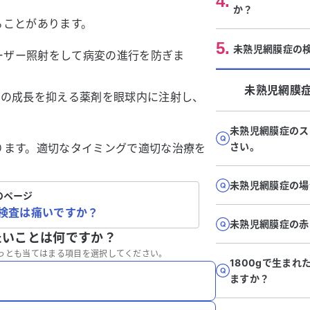
4
.
か？
ることがあります。
5
.
未熟児網膜症の
ーザー照射をして病変の進行を防ぎま
未熟児網膜
管の成長を抑える薬剤を眼球内に注射し、
未熟児網膜症のス
さい。
ります。適切なタイミングで適切な治療を
未熟児網膜症の場
のページ
検査は痛いですか？
未熟児網膜症の赤
たいことは何ですか？
っとも当てはまる項目を選択してください。
1800gで生ま
ますか？