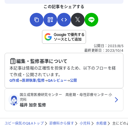
よろしければ、ご意見・ご感想をお寄せください。
この記事をシェアする
𝕏
こちらは送信専用のフォームです。氏名やご自身の病気の詳細な
公開日
：
2023/8/5
どの個人情報は入れないでください。
最終更新日
：
2023/10/4
編集・監修基準について
送信する
本記事は情報の正確性を担保するため、以下のフローを経
て作成・公開されています。
Q作成
➔
医師執筆/監修
➔
QAレビュー
➔
公開
国立成育医療研究センター 周産期・母性診療センター 小
児科
福井 加奈 監修
ユビー病気のQ&Aトップ
診療科から探す
小児科
水疱瘡
主にどの