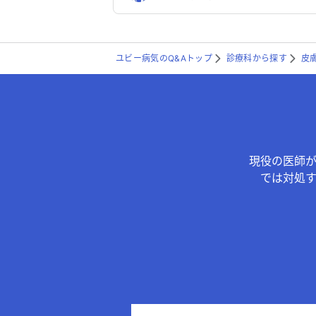
ユビー病気のQ&Aトップ
診療科から探す
皮
現役の医師
では対処