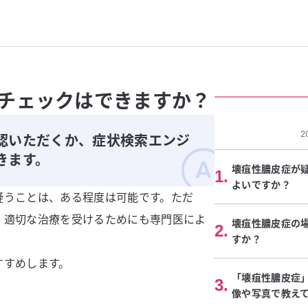
チェックはできますか？
2
認いただくか、症状検索エンジ
きます。
壊疽性膿皮症が
1
.
よいですか？
疑うことは、ある程度は可能です。ただ
、適切な治療を受けるためにも専門医によ
壊疽性膿皮症の
2
.
すか？
すすめします。
「壊疽性膿皮症
3
.
像や写真で教え