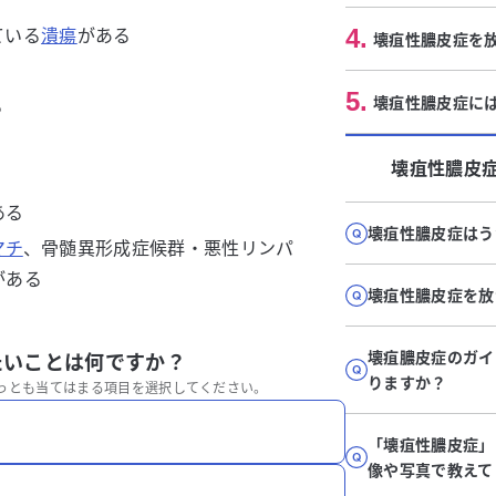
4
.
ている
潰瘍
がある
壊疽性膿皮症を
5
.
壊疽性膿皮症に
る
壊疽性膿皮
ある
壊疽性膿皮症はう
マチ
、骨髄異形成症候群・悪性リンパ
がある
壊疽性膿皮症を放
壊疽膿皮症のガイ
たいことは何ですか？
りますか？
っとも当てはまる項目を選択してください。
「壊疽性膿皮症」
像や写真で教えて