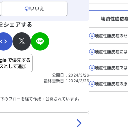
いいえ
壊疽性膿皮
寄せください。
をシェアする
壊疽性膿皮症のセ
𝕏
壊疽性膿皮症には
ご自身の病気の詳細などの個人情報は入れないでくだ
壊疽性膿皮症では
公開日
：
2024/3/26
最終更新日
：
2024/3/26
信する
壊疽性膿皮症の原
以下のフローを経て作成・公開されています。