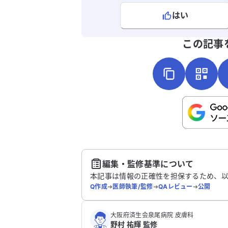
はい
よろしければ、ご意見・ご感想をお
この記事
こちらは送信専用のフォームです。氏名や
さい。
送
編集・監修基準について
本記事は情報の正確性を担保するため、
Q作成
➔
医師執筆/監修
➔
QAレビュー
➔
公開
大阪府済生会泉尾病院 皮膚科
野村 祐輝 監修