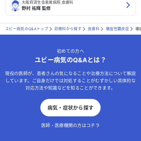
大阪府済生会泉尾病院 皮膚科
野村 祐輝 監修
ユビー病気のQ&Aトップ
診療科から探す
皮膚科
壊疽性膿皮症
壊
初めての方へ
ユビー病気のQ&Aとは？
現役の医師が、患者さんの気になることや治療方法について解説
しています。ご自身だけでは対処することがむずかしい具体的な
対応方法や知識などを知ることができます。
病気・症状から探す
医師・医療機関の方はコチラ