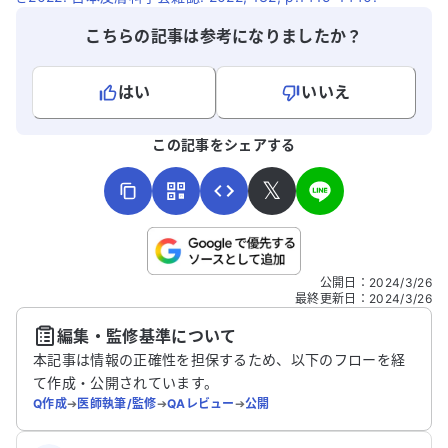
こちらの記事は参考になりましたか？
はい
いいえ
よろしければ、ご意見・ご感想をお寄せください。
この記事をシェアする
𝕏
こちらは送信専用のフォームです。氏名やご自身の病気の詳細な
公開日
：
2024/3/26
どの個人情報は入れないでください。
最終更新日
：
2024/3/26
編集・監修基準について
送信する
本記事は情報の正確性を担保するため、以下のフローを経
て作成・公開されています。
Q作成
➔
医師執筆/監修
➔
QAレビュー
➔
公開