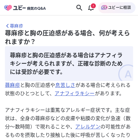
ユビーに相談
蕁麻疹
蕁麻疹と胸の圧迫感がある場合、何が考えら
れますか？
蕁麻疹と胸の圧迫感がある場合はアナフィラ
キシーが考えられますが、正確な診断のため
には受診が必要です。
蕁麻疹
と胸の圧迫感や
息苦しさ
がある場合に考えられる
状態のひとつとして、
アナフィラキシー
があります。
アナフィラキシーは重篤なアレルギー症状です。主な症
状は、全身の蕁麻疹などの皮膚や粘膜の変化が急速（数
分～数時間）で現れることや、
アレルゲン
の可能性があ
るものを摂取したり接触した後に呼吸が苦しくなったり