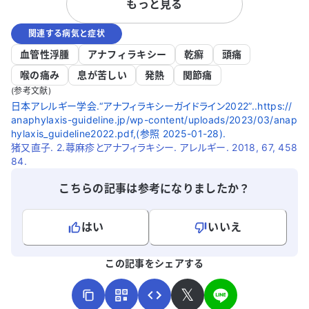
もっと見る
治療薬を朝に2錠服用しています。 処方さ
院からは1週
れた薬を飲み始めて2週間ほど経ちました
ていますが
関連する病気と症状
が、不調な日は1日に10回以上下痢をし、
す。他の医
お腹がぐるぐると音を立てると夜中に目が
ています。
血管性浮腫
アナフィラキシー
乾癬
頭痛
覚めることもあります。酷い時は腹痛が辛
アドバイス
喉の痛み
息が苦しい
発熱
関節痛
く、1時間に二度三度トイレに行くことも
(参考文献)
ありますが、薬が効いて調子が良い日もあ
日本アレルギー学会.“アナフィラキシーガイドライン2022”..https://
ります。仕事中に不調になることが多く、
anaphylaxis-guideline.jp/wp-content/uploads/2023/03/anap
非常に困っています。 なお、子どもが生ま
hylaxis_guideline2022.pdf,(参照 2025-01-28).
れてから睡眠が十分に取れず、仕事のスト
猪又直子. 2.蕁麻疹とアナフィラキシー. アレルギー. 2018, 67, 458
84.
レスも重なっていると感じています。さら
に、蕁麻疹が出て体が痒くなり、日に日に
こちらの記事は参考になりましたか？
全身に広がってきています。最初は乾燥が
原因かと思いましたが、症状が悪化してい
ます。仕事に支障が出ないよう、ひとまず
はい
いいえ
処方された28日分を飲みきる予定です。ど
よろしければ、ご意見・ご感想をお寄せください。
のように対処すれば良いか、アドバイスを
この記事をシェアする
いただけると助かります。
𝕏