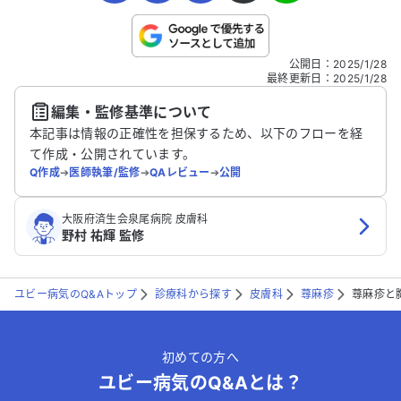
こちらは送信専用のフォームです。氏名やご自身の病気の詳細な
公開日
：
2025/1/28
どの個人情報は入れないでください。
最終更新日
：
2025/1/28
編集・監修基準について
送信する
本記事は情報の正確性を担保するため、以下のフローを経
て作成・公開されています。
Q作成
➔
医師執筆/監修
➔
QAレビュー
➔
公開
大阪府済生会泉尾病院 皮膚科
野村 祐輝 監修
ユビー病気のQ&Aトップ
診療科から探す
皮膚科
蕁麻疹
蕁麻疹と
初めての方へ
ユビー病気のQ&Aとは？