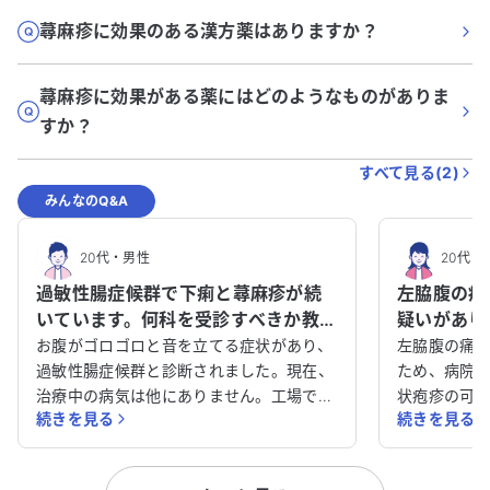
蕁麻疹に効果のある漢方薬はありますか？
蕁麻疹に効果がある薬にはどのようなものがありま
すか？
すべて見る(
2
)
みんなのQ&A
20代
・
男性
20代
・
過敏性腸症候群で下痢と蕁麻疹が続
左脇腹の痛
いています。何科を受診すべきか教え
疑いがあり
てください。
て相談させ
お腹がゴロゴロと音を立てる症状があり、
左脇腹の痛
過敏性腸症候群と診断されました。現在、
ため、病院
治療中の病気は他にありません。工場で働
状疱疹の可
続きを見る
続きを見る
いており、今年の初夏から下痢が続いてい
け、お薬を
ます。近所の内科で検便を行った結果、大
は治まりま
きな病気は見つからず、過敏性腸症候群の
怠感が現れ