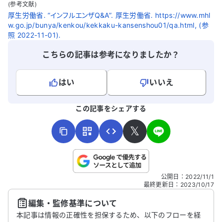
(参考文献)
厚生労働省. “インフルエンザQ&A”. 厚生労働省. https://www.mhl
w.go.jp/bunya/kenkou/kekkaku-kansenshou01/qa.html, (参
照 2022-11-01).
こちらの記事は参考になりましたか？
はい
いいえ
よろしければ、ご意見・ご感想をお寄せください。
この記事をシェアする
𝕏
こちらは送信専用のフォームです。氏名やご自身の病気の詳細な
公開日
：
2022/11/1
どの個人情報は入れないでください。
最終更新日
：
2023/10/17
編集・監修基準について
送信する
本記事は情報の正確性を担保するため、以下のフローを経