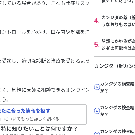
教えてください
下している場合があり、これも発症リスク
カンジダの薬（
4
.
うなおりものは
コントロールを心がけ、口腔内や陰部を清
陰部にかゆみが
5
.
ジダの可能性は
を受診し、適切な診断と治療を受けるよう
カンジダ（腟カン
カンジダの検査結
なく、気軽に医師に相談できるオンライン
か？
ょう。
カンジダの検査結
なたに合った情報を探す
か？
」についてもっと詳しく調べる
、特に知りたいことは何ですか？
カンジダの検査結