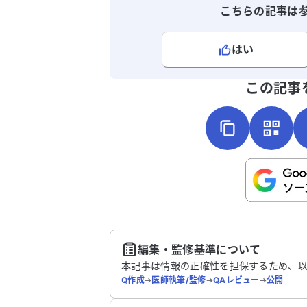
こちらの記事は
はい
よろしければ、ご意見・ご感想をお
この記事
こちらは送信専用のフォームです。氏名や
さい。
送
編集・監修基準について
本記事は情報の正確性を担保するため、
Q作成
➔
医師執筆/監修
➔
QAレビュー
➔
公開