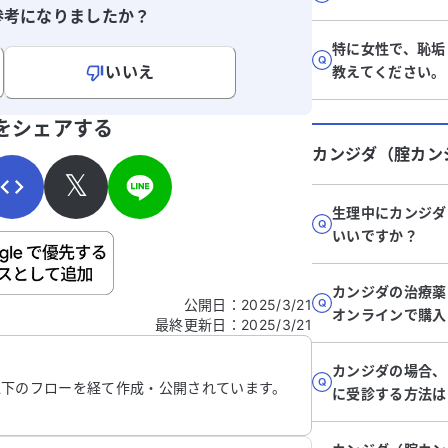
参考になりましたか？
特に女性で、恥垢
いいえ
教えてください。
寄せください。
をシェアする
カンジダ（腟カン
𝕏
生理中にカンジダ
いいですか？
ご自身の病気の詳細などの個人情報は入れないでくだ
カンジダの治療薬
公開日
：
2025/3/21
オンラインで購入
最終更新日
：
2025/3/21
信する
カンジダの場合、
以下のフローを経て作成・公開されています。
に受診する方法は