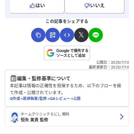
はい
いいえ
よろしければ、ご意見・ご感想をお寄せください。
この記事をシェアする
𝕏
こちらは送信専用のフォームです。氏名やご自身の病気の詳細な
公開日
：
2025/7/10
どの個人情報は入れないでください。
最終更新日
：
2025/7/10
編集・監修基準について
送信する
本記事は情報の正確性を担保するため、以下のフローを経
て作成・公開されています。
Q作成
➔
医師執筆/監修
➔
QAレビュー
➔
公開
ホームクリニックえにし 眼科
恒矢 美貴 監修