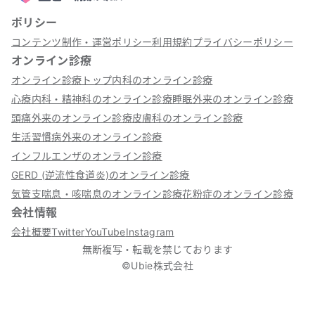
ポリシー
コンテンツ制作・運営ポリシー
利用規約
プライバシーポリシー
オンライン診療
オンライン診療トップ
内科のオンライン診療
心療内科・精神科のオンライン診療
睡眠外来のオンライン診療
頭痛外来のオンライン診療
皮膚科のオンライン診療
生活習慣病外来のオンライン診療
インフルエンザのオンライン診療
GERD (逆流性食道炎)のオンライン診療
気管支喘息・咳喘息のオンライン診療
花粉症のオンライン診療
会社情報
会社概要
Twitter
YouTube
Instagram
無断複写・転載を禁じております
©Ubie株式会社