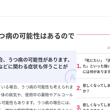
つ病の可能性はあるので
2
合、うつ病の可能性があります。
「死にたい」「
1
.
などに関わる症状も伴うことが
た」といった強
には何がありま
悲しくなってし
ている場合、うつ病の可能性も考えられま
2
.
か？
身体の病気や、使用中の薬物やアルコール
る可能性もあります。うつ病の場合には、
悲しくなってし
3
.