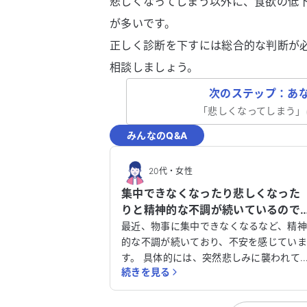
悲しくなってしまう以外に、食欲の低
が多いです。
正しく診断を下すには総合的な判断が
相談しましょう。
次のステップ：あ
「
悲しくなってしまう
」
みんなのQ&A
20代
・
女性
集中できなくなったり悲しくなった
りと精神的な不調が続いているので
すが、原因と解決策のアドバイスを
最近、物事に集中できなくなるなど、精
お願いします。
的な不調が続いており、不安を感じてい
す。 具体的には、突然悲しみに襲われて
続きを見る
いてしまったり、以前は楽しかったこと
楽しめなくなったりしています。また、
びや嬉しさを感じにくくなり、何事にも