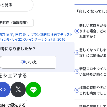
っと見る
の
良いかアドバイスをいただけると助かりま
昨年11
込
す。
治療を受
「悲しくなってし
働き始め
る
れるよう
不眠症（睡眠障害）
悲しい気持ちが長
なってい
りする場合、どの
。
井上令一, 四宮 滋子, 田宮 聡.カプラン臨床精神医学テキスト
れますか？
ディカル・サイエンス・インターナショナル,2016.
参考になりましたか？
悲しくなってしま
症）には関係があ
いいえ
新型コロナウイル
寄せください。
い気持ちが続くこ
をシェアする
𝕏
梅雨の時期や冬に
これも病気でしょ
ご自身の病気の詳細などの個人情報は入れないでくだ
精神の病気として