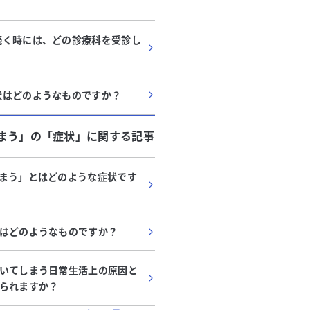
続く時には、どの診療科を受診し
？
状はどのようなものですか？
まう」
の「
症状
」に関する記事
代
・
女性
20代
・
女性
まう」とはどのような症状です
近づくと涙が出るのですが、
涙が止まらず、仕事でミ
抑うつ状態でしょうか？適応
ってうつ病？
再発の可能性はありますか？
づくと涙が出てしまい、職場にい
こんにちは。最近、悲しく
はどのようなものですか？
じような状態になることがありま
ず、仕事でミスが続いてい
はできていた運動も今はできてお
と何時間も動けず、死にた
いてしまう日常生活上の原因と
る
続きを見る
みの日は一日中眠って過ごしてい
あります。まだ病院には行
られますか？
事から帰ると何もする気が起き
が、これって本当にうつ病
にも入らない日が続いています。
か？教えてください。