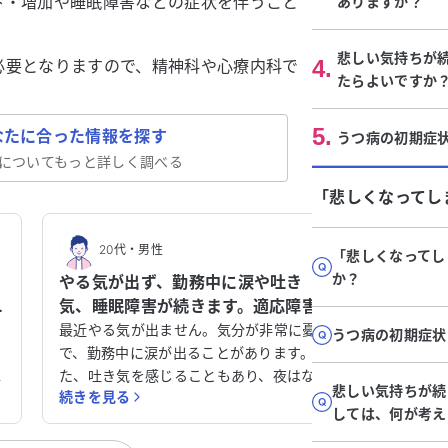
下・増加や睡眠障害などの症状を伴うこと
ありますか？
悲しい気持ちが
4
.
必要となりますので、精神科や心療内科で
たらよいですか
5
.
なたに合った情報を探す
うつ病の初期症
についてもっと詳しく調べる
「悲しくなってし
20代
・
男性
50
「悲しくなってし
か？
やる気が出ず、勤務中に涙や吐き
職場が
気、睡眠障害が続きます。適応障害で
これは
しょうか？
障害の
神
最近やる気が出ません。気分が非常に憂鬱
職場が近
うつ病の初期症状
ま
で、勤務中に涙が出ることがあります。ま
る間も同
泣
た、吐き気を感じることもあり、夜はなか
す。以前
悲しい気持ちが続
続きを見る
続きを見
が
なか眠れず、何度も目が覚めてしまいま
らず、休
しては、何が考え
喜
す。このような症状が続いているため、本
ます。仕
や
当に適応障害なのか心配です。どうすれば
ず、風呂