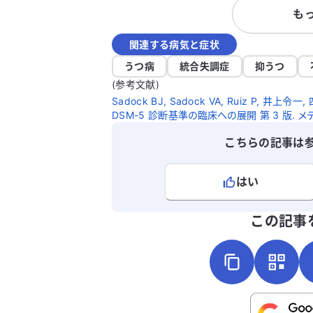
も
りがいを感じられません。さらに、人と
関わりも円滑に進められず、気分が落ち
関連する病気と症状
みやすくなってしまいました。 このよう
な状態が続いているため、何か原因があ
うつ病
統合失調症
抑うつ
のか、またどのように対処すれば良いの
(参考文献)
か、アドバイスをいただけると幸いです
Sadock BJ, Sadock VA, Ruiz P, 
DSM-5 診断基準の臨床への展開 第 3 版. メ
こちらの記事は
はい
よろしければ、ご意見・ご感想をお
この記事
こちらは送信専用のフォームです。氏名や