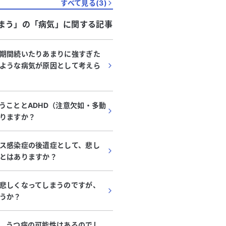
すべて見る(
3
)
月に適応障害と診断され、3月まで
けました。4月から新しい職場で
まう」
の「
病気
」に関する記事
ましたが、重荷になる仕事を任さ
になり、それが大きなストレスと
期間続いたりあまりに強すぎた
ます。
ような病気が原因として考えら
うこととADHD（注意欠如・多動
りますか？
ス感染症の後遺症として、悲し
とはありますか？
悲しくなってしまうのですが、
うか？
、うつ病の可能性はあるのでし