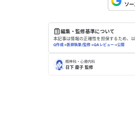
さい。
送
編集・監修基準について
本記事は情報の正確性を担保するため、
Q作成
➔
医師執筆/監修
➔
QAレビュー
➔
公開
精神科・心療内科
日下 慶子 監修