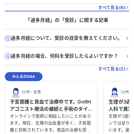
すべて見る(
6
)
「過多月経」
の「
受診
」に関する記事
過多月経について、受診の目安を教えてください。
過多月経の場合、何科を受診したらよいですか？
すべて見る(
2
)
みんなのQ&A
50代
・
女性
30代
・
子宮筋腫と貧血で治療中です。GnRH
生理が3週
アゴニスト療法の継続と手術のタイ
人科で異常
ミングについて相談させてくださ
他の医師の
オンラインで医師に相談したいことがあり
生理が3週間
い。
ます。現在、生理の出血量が多く、子宮筋
させてくだ
ンでは足り
腫と診断されています。貧血の治療も受け
います。産