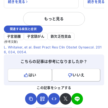
続きを見る
続きを見る
ており、生活習慣病の管理も行っていま
はないと言われまし
す。アレルギーはありません。 現在、
どを効能効果
GnRHアゴニスト療法を受けており、注射
服用してい
もっと見る
を2回終えたところです。手術日も決まっ
ん。 どのように対処すれば良いのか分か
ていますが、6ヶ月間の注射治療を続けて
らず、他の
関連する病気と症状
から手術を受けるべきかどうか悩んでいま
えています
す。この治療方針について、どのように進
かります。
子宮筋腫
子宮頸がん
鉄欠乏性貧血
めるべきかアドバイスをいただけると助か
(参考文献)
ります。どうかご意見をお聞かせくださ
L. Whitaker, et al. Best Pract Res Clin Obstet Gynaecol. 201
6, 034, 0054.
い。
こちらの記事は参考になりましたか？
はい
いいえ
よろしければ、ご意見・ご感想をお寄せください。
この記事をシェアする
𝕏