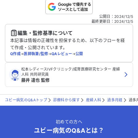
こちらは送信専用のフォームです。氏名やご自身の病気の詳細な
公開日
：
2024/12/5
どの個人情報は入れないでください。
最終更新日
：
2024/12/5
編集・監修基準について
送信する
本記事は情報の正確性を担保するため、以下のフローを経
て作成・公開されています。
Q作成
➔
医師執筆/監修
➔
QAレビュー
➔
公開
松本レディースIVFクリニック/成育医療研究センター 産婦
人科 共同研究員
藤井 達也 監修
ユビー病気のQ&Aトップ
診療科から探す
産婦人科
過多月経
過多
初めての方へ
ユビー病気のQ&Aとは？