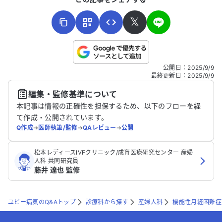
𝕏
こちらは送信専用のフォームです。氏名やご自身の病気の詳細な
公開日
：
2025/9/9
どの個人情報は入れないでください。
最終更新日
：
2025/9/9
編集・監修基準について
送信する
本記事は情報の正確性を担保するため、以下のフローを経
て作成・公開されています。
Q作成
➔
医師執筆/監修
➔
QAレビュー
➔
公開
松本レディースIVFクリニック/成育医療研究センター 産婦
人科 共同研究員
藤井 達也 監修
ユビー病気のQ&Aトップ
診療科から探す
産婦人科
機能性月経困難症