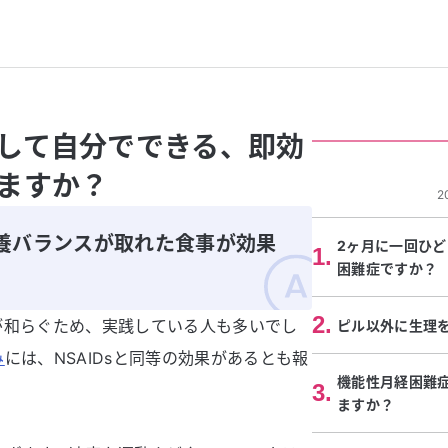
して自分でできる、即効
ますか？
2
養バランスが取れた食事が効果
2ヶ月に一回ひ
1
.
困難症ですか？
2
.
が和らぐため、実践している人も多いでし
ピル以外に生理
み
には、NSAIDsと同等の効果があるとも報
機能性月経困難
3
.
ますか？