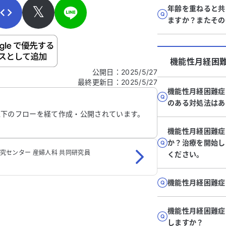
𝕏
年齢を重ねると共
ますか？またその
ご自身の病気の詳細などの個人情報は入れないでくだ
機能性月経困
公開日
：
2025/5/27
最終更新日
：
2025/5/27
信する
機能性月経困難症
のある対処法はあ
以下のフローを経て作成・公開されています。
機能性月経困難症
か？治療を開始し
研究センター 産婦人科 共同研究員
ください。
機能性月経困難症
機能性月経困難症
しますか？