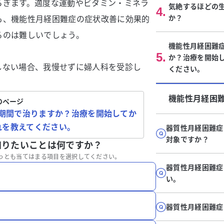
らぎます。適度な運動やビタミン・ミネラ
気絶するほどの
4
.
か？
も、機能性月経困難症の症状改善に効果的
るのは難しいでしょう。
機能性月経困難
5
.
か？治療を開始
しない場合、我慢せずに婦人科を受診し
ください。
機能性月経困
のページ
期間で治りますか？治療を開始してか
れを教えてください。
器質性月経困難症
対象ですか？
知りたいことは何ですか？
っとも当てはまる項目を選択してください。
器質性月経困難症
い。
器質性月経困難症