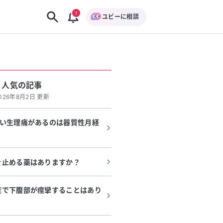
ユビーに相談
人気の記事
026年8月2日 更新
どい生理痛があるのは器質性月経
を止める薬はありますか？
症で下腹部が痙攣することはあり