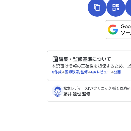
こちらは送信専用のフォームです。氏名や
さい。
送
編集・監修基準について
本記事は情報の正確性を担保するため、
Q作成
➔
医師執筆/監修
➔
QAレビュー
➔
公開
松本レディースIVFクリニック/成育医療
藤井 達也 監修