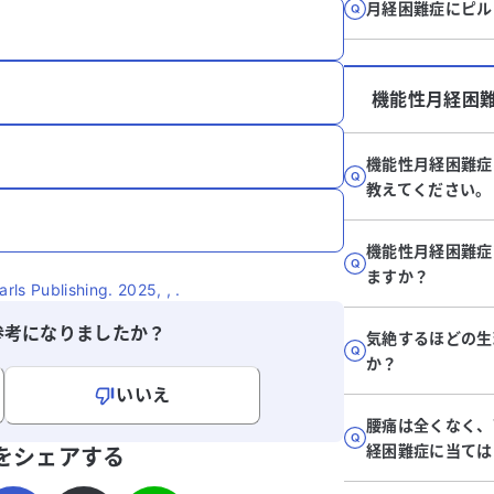
月経困難症にピル
機能性月経困
機能性月経困難症
教えてください。
機能性月経困難症
ますか？
ls Publishing. 2025, , .
参考になりましたか？
気絶するほどの生
か？
いいえ
腰痛は全くなく、
寄せください。
経困難症に当ては
をシェアする