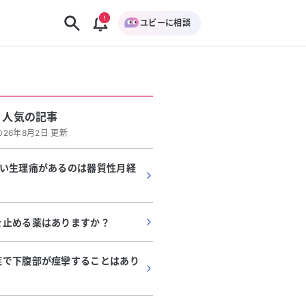
ユビーに相談
人気の記事
026年8月2日 更新
どい生理痛があるのは器質性月経
を止める薬はありますか？
症で下腹部が痙攣することはあり