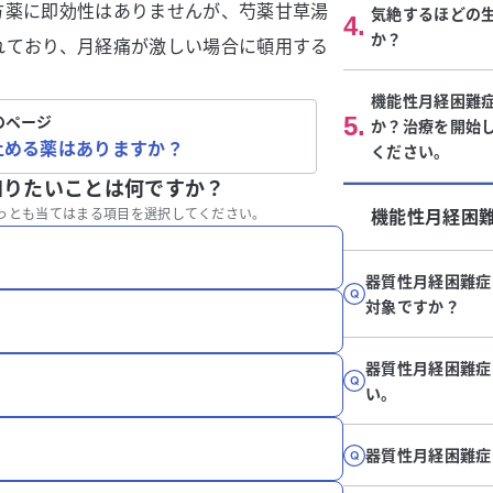
方薬に即効性はありませんが、芍薬甘草湯
気絶するほどの
4
.
か？
れており、月経痛が激しい場合に頓用する
機能性月経困難
5
.
のページ
か？治療を開始
止める薬はありますか？
ください。
知りたいことは何ですか？
っとも当てはまる項目を選択してください。
機能性月経困
器質性月経困難症
対象ですか？
器質性月経困難症
い。
器質性月経困難症