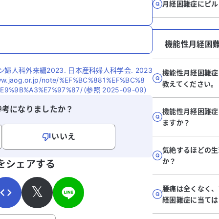
月経困難症にピル
機能性月経困
人科外来編2023. 日本産科婦人科学会. 2023
機能性月経困難症
aog.or.jp/note/%EF%BC%881%EF%BC%8
教えてください。
9%9B%A3%E7%97%87/（参照 2025-09-09）
参考になりましたか？
機能性月経困難症
ますか？
いいえ
気絶するほどの生
寄せください。
か？
をシェアする
𝕏
腰痛は全くなく、
経困難症に当ては