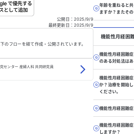
ご自身の病気の詳細などの個人情報は入れないでくだ
年齢を重ねると共
ますか？またその
公開日
：
2025/9/9
最終更新日
：
2025/9/9
信する
機能性月経困
以下のフローを経て作成・公開されています。
機能性月経困難症
のある対処法はあ
研究センター 産婦人科 共同研究員
機能性月経困難症
か？治療を開始し
ください。
機能性月経困難症
機能性月経困難症
しますか？