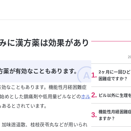
みに漢方薬は効果があり
2
方薬が有効なこともあります。
2ヶ月に一回ひ
1
.
困難症ですか？
有効なこともあります。機能性月経困難症
2
.
ピル以外に生理
sを始めとした鎮痛剤や低用量ピルなどの
ホル
もあるとされています。
機能性月経困難
3
.
ますか？
、加味逍遥散、桂枝茯苓丸などが用いられ