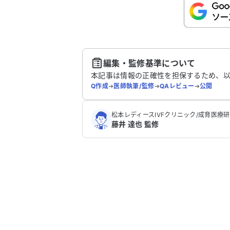
こちらは送信専用のフォームです。氏名や
さい。
送
編集・監修基準について
本記事は情報の正確性を担保するため、
Q作成
➔
医師執筆/監修
➔
QAレビュー
➔
公開
松本レディースIVFクリニック/成育医療
藤井 達也 監修