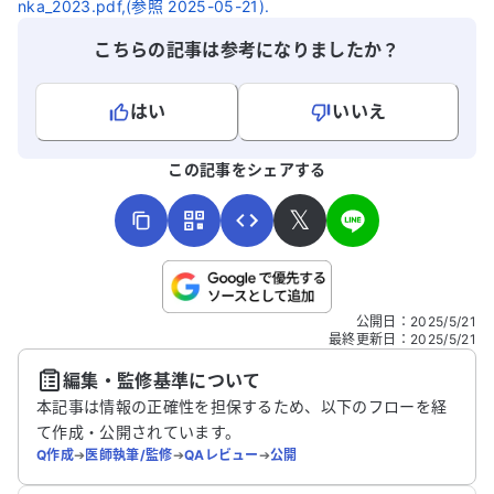
nka_2023.pdf,(参照 2025-05-21).
こちらの記事は参考になりましたか？
はい
いいえ
よろしければ、ご意見・ご感想をお寄せください。
この記事をシェアする
𝕏
こちらは送信専用のフォームです。氏名やご自身の病気の詳細な
公開日
：
2025/5/21
どの個人情報は入れないでください。
最終更新日
：
2025/5/21
編集・監修基準について
送信する
本記事は情報の正確性を担保するため、以下のフローを経
て作成・公開されています。
Q作成
➔
医師執筆/監修
➔
QAレビュー
➔
公開